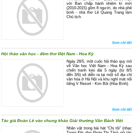
với Ban chấp hành nhiệm kì mới
(2010-2015) gồm 8 người, do nhà phê
bình - nhà thơ Lê Quang Trang làm
Chủ tịch.
Xem chi tiết
Hội thảo văn học - đêm thơ Việt Nam - Hoa Kỳ
Ngày 28/5, một cuộc hội thảo quy mô
về Văn học Việt Nam - Hoa Kỳ sau
chiến tranh kéo dài 5 ngày (từ 8/5
đến 3/6) sẽ diễn ra tại một số địa chỉ
văn hóa ở Hà Nội và khu nghỉ mát nổi
tiếng V Resort - Kim Bôi (Hòa Bình).
Xem chi tiết
Tác giả Đoàn Lê vào chung khảo Giải thưởng Văn Bách Việt
Nhân vật trong bài hát “Chị tôi” (nhạc
Trọng Đài -thơ Đoàn Thị Tảo)- nữ tác