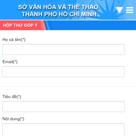
HỘP THƯ GÓP Ý
Họ và tên(
*
)
Email(
*
)
Tiêu đề(
*
)
Nội dung(
*
)