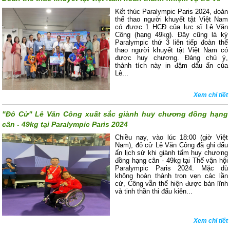
Kết thúc Paralympic Paris 2024, đoàn
thể thao người khuyết tật Việt Nam
có được 1 HCĐ của lực sĩ Lê Văn
Công (hạng 49kg). Đây cũng là kỳ
Paralympic thứ 3 liên tiếp đoàn thể
thao người khuyết tật Việt Nam có
được huy chương. Đáng chú ý,
thành tích này in đậm dấu ấn của
Lê...
Xem chi tiết
"Đô Cử" Lê Văn Công xuất sắc giành huy chương đồng hạng
cân - 49kg tại Paralympic Paris 2024
Chiều nay, vào lúc 18:00 (giờ Việt
Nam), đô cử Lê Văn Công đã ghi dấu
ấn lịch sử khi giành tấm huy chương
đồng hạng cân - 49kg tại Thế vận hội
Paralympic Paris 2024. Mặc dù
không hoàn thành trọn vẹn các lần
cử, Công vẫn thể hiện được bản lĩnh
và tinh thần thi đấu kiên...
Xem chi tiết