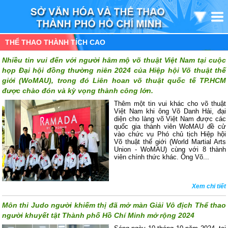
THỂ THAO THÀNH TÍCH CAO
Nhiều tin vui đến với người hâm mộ võ thuật Việt Nam tại cuộc
họp Đại hội đồng thường niên 2024 của Hiệp hội Võ thuật thế
giới (WoMAU), trong đó Liên hoan võ thuật quốc tế TP.HCM
được chào đón và kỳ vọng thành công lớn.
Thêm một tin vui khác cho võ thuật
Việt Nam khi ông Võ Danh Hải, đại
diện cho làng võ Việt Nam được các
quốc gia thành viên WoMAU đề cử
vào chức vụ Phó chủ tịch Hiệp hội
Võ thuật thế giới (World Martial Arts
Union - WoMAU) cùng với 8 thành
viên chính thức khác. Ông Võ...
Xem chi tiết
Môn thi Judo người khiếm thị đã mở màn Giải Vô địch Thể thao
người khuyết tật Thành phố Hồ Chí Minh mở rộng 2024