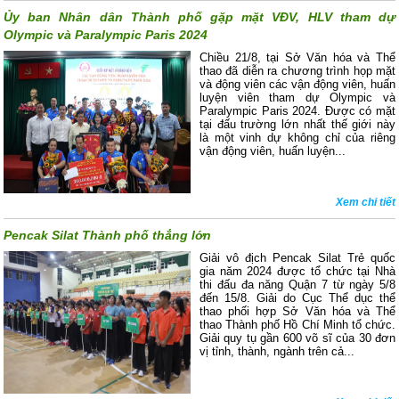
Ủy ban Nhân dân Thành phố gặp mặt VĐV, HLV tham dự
Olympic và Paralympic Paris 2024
Chiều 21/8, tại Sở Văn hóa và Thể
thao đã diễn ra chương trình họp mặt
và động viên các vận động viên, huấn
luyện viên tham dự Olympic và
Paralympic Paris 2024. Được có mặt
tại đấu trường lớn nhất thế giới này
là một vinh dự không chỉ của riêng
vận động viên, huấn luyện...
Xem chi tiết
Pencak Silat Thành phố thắng lớn
Giải vô địch Pencak Silat Trẻ quốc
gia năm 2024 được tổ chức tại Nhà
thi đấu đa năng Quận 7 từ ngày 5/8
đến 15/8. Giải do Cục Thể dục thể
thao phối hợp Sở Văn hóa và Thể
thao Thành phố Hồ Chí Minh tổ chức.
Giải quy tụ gần 600 võ sĩ của 30 đơn
vị tỉnh, thành, ngành trên cả...