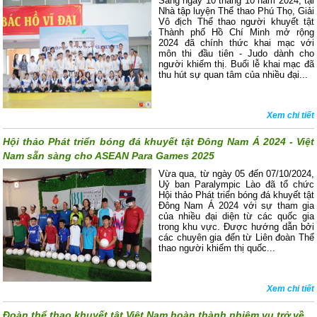
Sáng ngày 10 tháng 10 năm 2024, tại
Nhà tập luyện Thể thao Phú Thọ, Giải
Vô địch Thể thao người khuyết tật
Thành phố Hồ Chí Minh mở rộng
2024 đã chính thức khai mạc với
môn thi đầu tiên - Judo dành cho
người khiếm thị. Buổi lễ khai mạc đã
thu hút sự quan tâm của nhiều đại...
Xem chi tiết
Hội thảo Phát triển bóng đá khuyết tật Đông Nam Á 2024 - Việt
Nam sẵn sàng cho ASEAN Para Games 2025
Vừa qua, từ ngày 05 đến 07/10/2024,
Uỷ ban Paralympic Lào đã tổ chức
Hội thảo Phát triển bóng đá khuyết tật
Đông Nam Á 2024 với sự tham gia
của nhiều đại diện từ các quốc gia
trong khu vực. Được hướng dẫn bởi
các chuyên gia đến từ Liên đoàn Thể
thao người khiếm thị quốc...
Xem chi tiết
Đoàn thể thao khuyết tật Việt Nam hoàn thành nhiệm vụ trở về