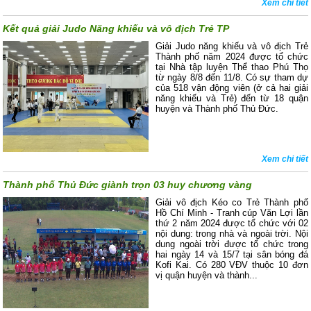
Xem chi tiết
Kết quả giải Judo Năng khiếu và vô địch Trẻ TP
Giải Judo năng khiếu và vô địch Trẻ
Thành phố năm 2024 được tổ chức
tại Nhà tập luyện Thể thao Phú Thọ
từ ngày 8/8 đến 11/8. Có sự tham dự
của 518 vận động viên (ở cả hai giải
năng khiếu và Trẻ) đến từ 18 quận
huyện và Thành phố Thủ Đức.
Xem chi tiết
Thành phố Thủ Đức giành trọn 03 huy chương vàng
Giải vô địch Kéo co Trẻ Thành phố
Hồ Chí Minh - Tranh cúp Văn Lợi lần
thứ 2 năm 2024 được tổ chức với 02
nội dung: trong nhà và ngoài trời. Nội
dung ngoài trời được tổ chức trong
hai ngày 14 và 15/7 tại sân bóng đá
Kofi Kai. Có 280 VĐV thuộc 10 đơn
vị quận huyện và thành...