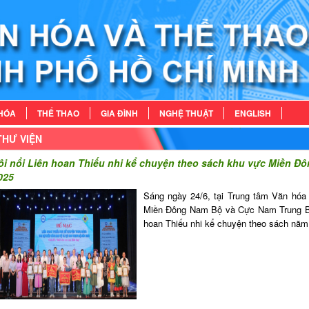
HÓA
THỂ THAO
GIA ĐÌNH
NGHỆ THUẬT
ENGLISH
THƯ VIỆN
ôi nổi Liên hoan Thiếu nhi kể chuyện theo sách khu vực Miền 
025
Sáng ngày 24/6, tại Trung tâm Văn hóa
Miền Đông Nam Bộ và Cực Nam Trung B
hoan Thiếu nhi kể chuyện theo sách năm