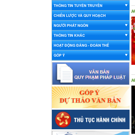
THÔNG TIN TUYÊN TRUYỀN
H
CHIẾN LƯỢC VÀ QUY HOẠCH
NGƯỜI PHÁT NGÔN
THÔNG TIN KHÁC
HOẠT ĐỘNG ĐẢNG - ĐOÀN THỂ
GÓP Ý
H