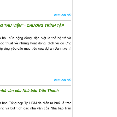
Xem chi tiết
 THƯ VIỆN” - CHƯƠNG TRÌNH TẬP
hội, của cộng đồng, đặc biệt là thế hệ trẻ và
học thuật về những hoạt động, dịch vụ có ứng
đáp ứng yêu cầu mục tiêu của dự án Bánh xe tri
Xem chi tiết
ác nhà văn của Nhà báo Trần Thanh
a học Tổng hợp Tp.HCM đã diễn ra buổi lễ trao
dung và bút tích các nhà văn của Nhà báo Trần