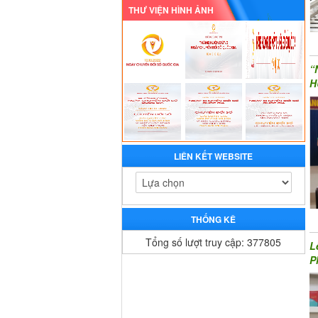
THƯ VIỆN HÌNH ẢNH
“
H
LIÊN KẾT WEBSITE
THỐNG KÊ
Tổng số lượt truy cập: 377805
L
P