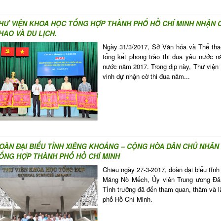
HƯ VIỆN KHOA HỌC TỔNG HỢP THÀNH PHỐ HỒ CHÍ MINH NHẬN C
HAO VÀ DU LỊCH.
Ngày 31/3/2017, Sở Văn hóa và Thể tha
tổng kết phong trào thi đua yêu nước 
nước năm 2017. Trong dịp này, Thư việ
vinh dự nhận cờ thi đua năm...
OÀN ĐẠI BIỂU TỈNH XIÊNG KHOẢNG – CỘNG HÒA DÂN CHỦ NHÂN
ỔNG HỢP THÀNH PHỐ HỒ CHÍ MINH
Chiều ngày 27-3-2017, đoàn đại biểu tỉn
Măng Nò Mếch, Ủy viên Trung ương Đản
Tỉnh trưởng đã đến tham quan, thăm và 
phố Hồ Chí Minh.