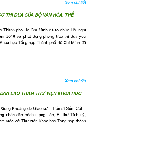
Xem chi tiết
Ờ THI ĐUA CỦA BỘ VĂN HÓA, THỂ
o Thành phố Hồ Chí Minh đã tổ chức Hội nghị
năm 2016 và phát động phong trào thi đua yêu
n Khoa học Tổng hợp Thành phố Hồ Chí Minh đã
Xem chi tiết
 DÂN LÀO THĂM THƯ VIỆN KHOA HỌC
h Xiêng Khoảng do Giáo sư – Tiến sĩ Sổm Cốt –
g nhân dân cách mạng Lào, Bí thư Tỉnh uỷ,
làm việc với Thư viện Khoa học Tổng hợp thành