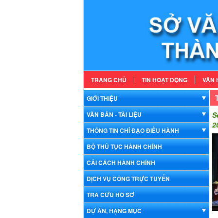
TRANG CHỦ
TIN HOẠT ĐỘNG
VĂN 
GIỚI THIỆU
VĂN BẢN - TÀI LIỆU
S
2
THÔNG TIN CHỈ ĐẠO ĐIỀU HÀNH
BỘ THỦ TỤC HÀNH CHÍNH
CẢI CÁCH HÀNH CHÍNH
DỊCH VỤ CÔNG TRỰC TUYẾN
TRA CỨU HỒ SƠ
DỰ ÁN, HẠNG MỤC