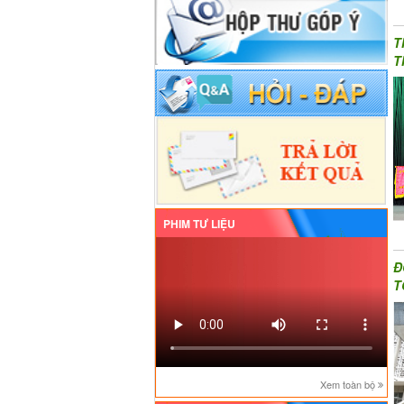
T
T
PHIM TƯ LIỆU
Đ
T
Xem toàn bộ