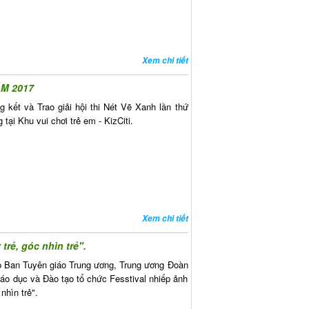
Xem chi tiết
ĂM 2017
 kết và Trao giải hội thi Nét Vẽ Xanh lần thứ
ại Khu vui chơi trẻ em - KizCiti.
Xem chi tiết
rẻ, góc nhìn trẻ".
ợp Ban Tuyên giáo Trung ương, Trung ương Đoàn
áo dục và Đào tạo tổ chức Fesstival nhiếp ảnh
nhìn trẻ".