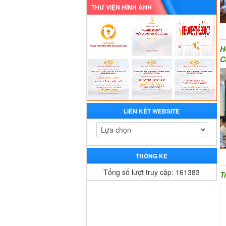
THƯ VIỆN HÌNH ẢNH
H
C
LIÊN KẾT WEBSITE
THỐNG KÊ
Tổng số lượt truy cập: 161383
T