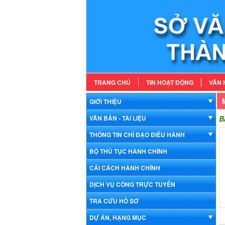
TRANG CHỦ
TIN HOẠT ĐỘNG
VĂN 
GIỚI THIỆU
VĂN BẢN - TÀI LIỆU
B
THÔNG TIN CHỈ ĐẠO ĐIỀU HÀNH
BỘ THỦ TỤC HÀNH CHÍNH
CẢI CÁCH HÀNH CHÍNH
DỊCH VỤ CÔNG TRỰC TUYẾN
TRA CỨU HỒ SƠ
DỰ ÁN, HẠNG MỤC