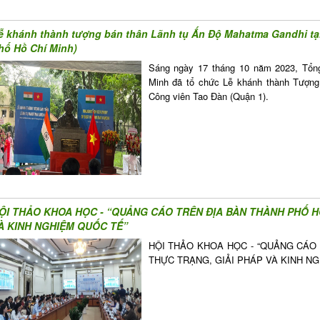
ễ khánh thành tượng bán thân Lãnh tụ Ấn Độ Mahatma Gandhi tạ
hố Hồ Chí Minh)
Sáng ngày 17 tháng 10 năm 2023, Tổn
Minh đã tổ chức Lễ khánh thành Tượng
Công viên Tao Đàn (Quận 1).
ỘI THẢO KHOA HỌC - “QUẢNG CÁO TRÊN ĐỊA BÀN THÀNH PHỐ HỒ
À KINH NGHIỆM QUỐC TẾ”
HỘI THẢO KHOA HỌC - “QUẢNG CÁO 
THỰC TRẠNG, GIẢI PHÁP VÀ KINH N