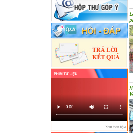
L
p
PHIM TƯ LIỆU
H
V
Xem toàn bộ