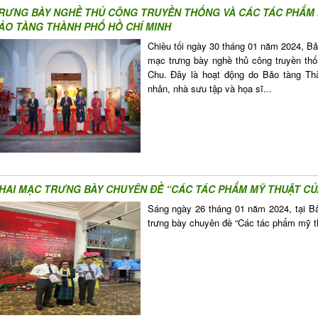
RƯNG BÀY NGHỀ THỦ CÔNG TRUYỀN THỐNG VÀ CÁC TÁC PHẨM M
ẢO TÀNG THÀNH PHỐ HỒ CHÍ MINH
Chiều tối ngày 30 tháng 01 năm 2024, B
mạc trưng bày nghề thủ công truyền th
Chu. Đây là hoạt động do Bảo tàng Th
nhân, nhà sưu tập và họa sĩ...
HAI MẠC TRƯNG BÀY CHUYÊN ĐỀ “CÁC TÁC PHẨM MỸ THUẬT CỦA
Sáng ngày 26 tháng 01 năm 2024, tại B
trưng bày chuyên đề “Các tác phẩm mỹ t