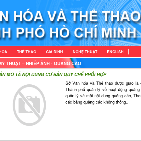
HÓA
THỂ THAO
GIA ĐÌNH
NGHỆ THUẬT
ENGLISH
MỸ THUẬT – NHIẾP ẢNH - QUẢNG CÁO
ẢN MÔ TẢ NỘI DUNG CƠ BẢN QUY CHẾ PHỐI HỢP
Sở Văn hóa và Thể thao được giao là 
Thành phố quản lý về hoạt động quảng 
quản lý về mặt nội dung quảng cáo, Tha
các bảng quảng cáo không thông...