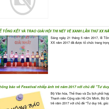
Ễ TỔNG KẾT VÀ TRAO GIẢI HỘI THI NÉT VẼ XANH LẦN THỨ XX N
Sáng ngày 21 tháng 5 năm 2017, lễ Tổng
XX năm 2017 đã được tổ chức trang trọng t
hông báo về Fesstival nhiếp ảnh trẻ năm 2017 với chủ đề "Tư duy t
Bộ Văn hóa, Thể thao và Du lịch phối h
Thanh niên Cộng sản Hồ Chí Minh, Bộ Gi
trẻ năm 2017 với chủ đề "Tư duy trẻ, góc 