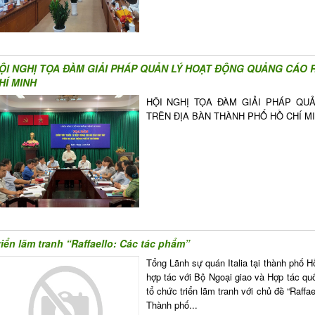
ỘI NGHỊ TỌA ĐÀM GIẢI PHÁP QUẢN LÝ HOẠT ĐỘNG QUẢNG CÁO 
HÍ MINH
HỘI NGHỊ TỌA ĐÀM GIẢI PHÁP QU
TRÊN ĐỊA BÀN THÀNH PHỐ HỒ CHÍ M
riển lãm tranh “Raffaello: Các tác phẩm”
Tổng Lãnh sự quán Italia tại thành phố 
hợp tác với Bộ Ngoại giao và Hợp tác quốc
tổ chức triển lãm tranh với chủ đề “Raffa
Thành phố...