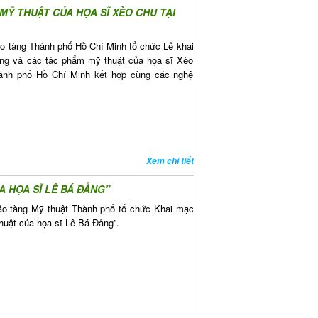
Ỹ THUẬT CỦA HỌA SĨ XÈO CHU TẠI
ảo tàng Thành phố Hồ Chí Minh tổ chức Lễ khai
ống và các tác phẩm mỹ thuật của họa sĩ Xèo
ành phố Hồ Chí Minh kết hợp cùng các nghệ
Xem chi tiết
 HỌA SĨ LÊ BÁ ĐẢNG”
ảo tàng Mỹ thuật Thành phố tổ chức Khai mạc
huật của họa sĩ Lê Bá Đảng”.