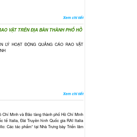
Xem chi tiết
RAO VẶT TRÊN ĐỊA BÀN THÀNH PHỐ HỒ
ẢN LÝ HOẠT ĐỘNG QUẢNG CÁO RAO VẶT
INH
Xem chi tiết
Hồ Chí Minh và Bảo tàng thành phố Hồ Chí Minh
 tế Italia, Đài Truyền hình Quốc gia RAI Italia
ello: Các tác phẩm” tại Nhà Trưng bày Triển lãm