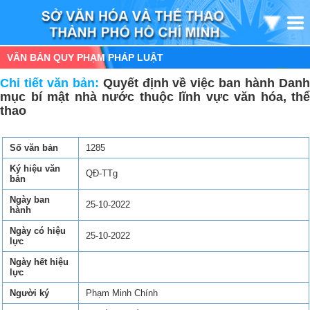
VĂN BẢN QUY PHẠM PHÁP LUẬT
Chi tiết văn bản:
Quyết định về việc ban hành Dan
mục bí mật nhà nước thuộc lĩnh vực văn hóa, thể
thao
Số văn bản
1285
Ký hiệu văn
QĐ-TTg
bản
Ngày ban
25-10-2022
hành
Ngày có hiệu
25-10-2022
lực
Ngày hết hiệu
lực
Người ký
Phạm Minh Chính