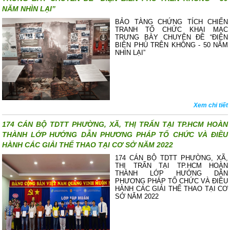
NĂM NHÌN LẠI”
BẢO TÀNG CHỨNG TÍCH CHIẾN
TRANH TỔ CHỨC KHAI MẠC
TRƯNG BÀY CHUYÊN ĐỀ “ĐIỆN
BIÊN PHỦ TRÊN KHÔNG - 50 NĂM
NHÌN LẠI”
Xem chi tiết
174 CÁN BỘ TDTT PHƯỜNG, XÃ, THỊ TRẤN TẠI TP.HCM HOÀN
THÀNH LỚP HƯỚNG DẪN PHƯƠNG PHÁP TỔ CHỨC VÀ ĐIỀU
HÀNH CÁC GIẢI THỂ THAO TẠI CƠ SỞ NĂM 2022
174 CÁN BỘ TDTT PHƯỜNG, XÃ,
THỊ TRẤN TẠI TP.HCM HOÀN
THÀNH LỚP HƯỚNG DẪN
PHƯƠNG PHÁP TỔ CHỨC VÀ ĐIỀU
HÀNH CÁC GIẢI THỂ THAO TẠI CƠ
SỞ NĂM 2022