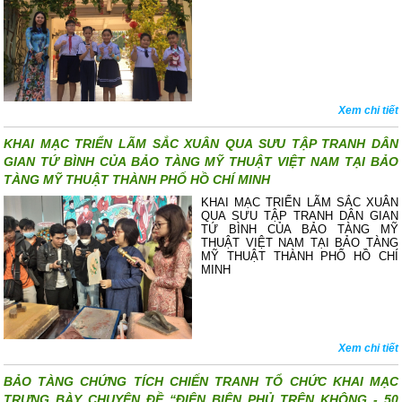
Xem chi tiết
KHAI MẠC TRIỂN LÃM SẮC XUÂN QUA SƯU TẬP TRANH DÂN
GIAN TỨ BÌNH CỦA BẢO TÀNG MỸ THUẬT VIỆT NAM TẠI BẢO
TÀNG MỸ THUẬT THÀNH PHỐ HỒ CHÍ MINH
KHAI MẠC TRIỂN LÃM SẮC XUÂN
QUA SƯU TẬP TRANH DÂN GIAN
TỨ BÌNH CỦA BẢO TÀNG MỸ
THUẬT VIỆT NAM TẠI BẢO TÀNG
MỸ THUẬT THÀNH PHỐ HỒ CHÍ
MINH
Xem chi tiết
BẢO TÀNG CHỨNG TÍCH CHIẾN TRANH TỔ CHỨC KHAI MẠC
TRƯNG BÀY CHUYÊN ĐỀ “ĐIỆN BIÊN PHỦ TRÊN KHÔNG - 50