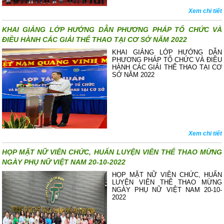
Xem chi tiết
KHAI GIẢNG LỚP HƯỚNG DẪN PHƯƠNG PHÁP TỔ CHỨC VÀ
ĐIỀU HÀNH CÁC GIẢI THỂ THAO TẠI CƠ SỞ NĂM 2022
KHAI GIẢNG LỚP HƯỚNG DẪN
PHƯƠNG PHÁP TỔ CHỨC VÀ ĐIỀU
HÀNH CÁC GIẢI THỂ THAO TẠI CƠ
SỞ NĂM 2022
Xem chi tiết
HỌP MẶT NỮ VIÊN CHỨC, HUẤN LUYỆN VIÊN THỂ THAO MỪNG
NGÀY PHỤ NỮ VIỆT NAM 20-10-2022
HỌP MẶT NỮ VIÊN CHỨC, HUẤN
LUYỆN VIÊN THỂ THAO MỪNG
NGÀY PHỤ NỮ VIỆT NAM 20-10-
2022