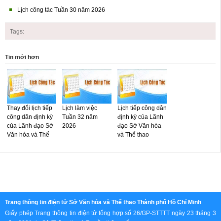
Lịch công tác Tuần 30 năm 2026
Tags:
Tin mới hơn
Thay đổi lịch tiếp
Lịch làm việc
Lịch tiếp công dân
công dân định kỳ
Tuần 32 năm
định kỳ của Lãnh
của Lãnh đạo Sở
2026
đạo Sở Văn hóa
Văn hóa và Thể
và Thể thao
thao Tháng 8 năm
Tháng 8 năm
2026
2026
Lịch làm việc
Lịch công tác
Lịch làm việc
Tuần 31 năm
Tuần 30 năm
Tuần 29 năm
Trang thông tin điện tử Sở Văn hóa và Thể thao Thành phố Hồ Chí Minh
2026.
2026
2026.
Giấy phép Trang thông tin điện tử tổng hợp số 26/GP-STTTT ngày 23 tháng 3