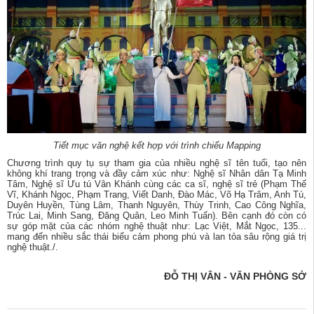
Tiết mục văn nghệ kết hợp với trình chiếu Mapping
Chương trình quy tụ sự tham gia của nhiều nghệ sĩ tên tuổi, tạo nên
không khí trang trọng và đầy cảm xúc như: Nghệ sĩ Nhân dân Tạ Minh
Tâm, Nghệ sĩ Ưu tú Vân Khánh cùng các ca sĩ, nghệ sĩ trẻ (Phạm Thế
Vĩ, Khánh Ngọc, Phạm Trang, Viết Danh, Đào Mác, Võ Hạ Trâm, Anh Tú,
Duyên Huyền, Tùng Lâm, Thanh Nguyên, Thùy Trinh, Cao Công Nghĩa,
Trúc Lai, Minh Sang, Đăng Quân, Leo Minh Tuấn). Bên cạnh đó còn có
sự góp mặt của các nhóm nghệ thuật như: Lạc Việt, Mắt Ngọc, 135...
mang đến nhiều sắc thái biểu cảm phong phú và lan tỏa sâu rộng giá trị
nghệ thuật./.
ĐỖ THỊ VÂN - VĂN PHÒNG SỞ