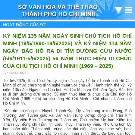
HOẠT ĐỘNG CỦA SỞ
KỶ NIỆM 135 NĂM NGÀY SINH CHỦ TỊCH HỒ CHÍ
MINH (19/5/1890-19/5/2025) VÀ KỶ NIỆM 114 NĂM
NGÀY BÁC HỒ RA ĐI TÌM ĐƯỜNG CỨU NƯỚC
(5/6/1911-5/6/2025) 56 NĂM THỰC HIỆN DI CHÚC
CỦA CHỦ TỊCH HỒ CHÍ MINH (1969 – 2025)
17/06/2025 05:12
Tối 5/6/2025, Ban Tổ chức kỷ niệm các ngày Lễ lớn Thành phố Hồ Chí
Minh tổ chức chương trình nghệ thuật với chủ đề " Hành trình thế kỷ" kỷ
niệm 135 năm Ngày sinh Chủ tịch Hồ Chí Minh và 114 năm Ngày Bác Hồ
ra đi tìm đường cứu nước, 56 năm thực hiện di chúc của Chủ tịch Hồ
Chí Minh (1969-2025) tại bảo tàng Hồ Chí Minh – Chí nhánh Thành phố
Hồ Chí Minh.
Đến dự có đồng chí Huỳnh Thành Đạt, Ủy viên trung ương Đảng, Phó
Trưởng Ban Tuyên giáo và Dân vận Trung ương; đồng chí Trần Kim
Yến, Ủy viên Ban Thường vụ Thành ủy, Chủ nhiệm Ủy ban Kiếm tra
Thành ủy; đồng chí Trần Thị Diệu Thúy, Thành ủy viên, Phó Chủ tịch Ủy
ban nhân dân Thành phố…cùng các đại diện lãnh đạo các sở, ban,
ngành, đoàn thể, chức sắc tôn giáo, nhân sĩ trí thức, đại biểu dân tộc,