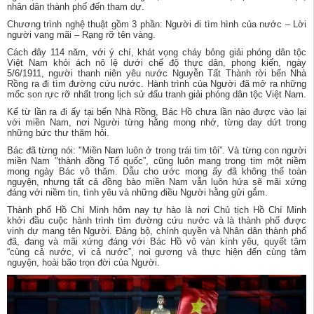
nhân dân thành phố đến tham dự.
Chương trình nghệ thuật gồm 3 phần: Người đi tìm hình của nước – Lời
người vang mãi – Rạng rỡ tên vàng.
Cách đây 114 năm, với ý chí, khát vọng cháy bỏng giải phóng dân tộc
Việt Nam khỏi ách nô lệ dưới chế độ thực dân, phong kiến, ngày
5/6/1911, người thanh niên yêu nước Nguyễn Tất Thành rời bến Nhà
Rồng ra đi tìm đường cứu nước. Hành trình của Người đã mở ra những
mốc son rực rỡ nhất trong lịch sử đấu tranh giải phóng dân tộc Việt Nam.
Kể từ lần ra đi ấy tại bến Nhà Rồng, Bác Hồ chưa lần nào được vào lại
với miền Nam, nơi Người từng hằng mong nhớ, từng day dứt trong
những bức thư thăm hỏi.
Bác đã từng nói: "Miền Nam luôn ở trong trái tim tôi”. Và từng con người
miền Nam "thành đồng Tổ quốc”, cũng luôn mang trong tim một niềm
mong ngày Bác vô thăm. Dẫu cho ước mong ấy đã không thể toàn
nguyện, nhưng tất cả đồng bào miền Nam vẫn luôn hứa sẽ mãi xứng
đáng với niềm tin, tình yêu và những điều Người hằng gửi gắm.
Thành phố Hồ Chí Minh hôm nay tự hào là nơi Chủ tịch Hồ Chí Minh
khởi đầu cuộc hành trình tìm đường cứu nước và là thành phố được
vinh dự mang tên Người. Đảng bộ, chính quyền và Nhân dân thành phố
đã, đang và mãi xứng đáng với Bác Hồ vô vàn kính yêu, quyết tâm
“cùng cả nước, vì cả nước”, noi gương và thực hiện đến cùng tâm
nguyện, hoài bão trọn đời của Người.