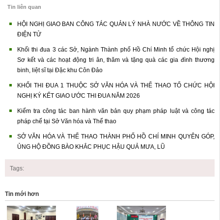
Tin liên quan
HỘI NGHỊ GIAO BAN CÔNG TÁC QUẢN LÝ NHÀ NƯỚC VỀ THÔNG TIN
ĐIỆN TỬ
Khối thi đua 3 các Sở, Ngành Thành phố Hồ Chí Minh tổ chức Hội nghị
Sơ kết và các hoạt động tri ân, thăm và tặng quà các gia đình thương
binh, liệt sĩ tại Đặc khu Côn Đảo
KHỐI THI ĐUA 1 THUỘC SỞ VĂN HÓA VÀ THỂ THAO TỔ CHỨC HỘI
NGHỊ KÝ KẾT GIAO ƯỚC THI ĐUA NĂM 2026
Kiểm tra công tác ban hành văn bản quy phạm pháp luật và công tác
pháp chế tại Sở Văn hóa và Thể thao
SỞ VĂN HÓA VÀ THỂ THAO THÀNH PHỐ HỒ CHÍ MINH QUYÊN GÓP,
ỦNG HỘ ĐỒNG BÀO KHẮC PHỤC HẬU QUẢ MƯA, LŨ
Tags:
Tin mới hơn