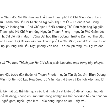
Phó Giám đốc Sở Văn hóa và Thể thao Thành phố Hồ Chí Minh; ông Huỳnh
 sử Thành phố Hồ Chí Minh; bà Nguyễn Thị Kim Út – Trưởng Khoa Công
; ông Võ Hoàng Vũ – Phó Chủ tịch UBND phường Thủ Dầu Một; ông Nguyễn
 Thành phố Hồ Chí Minh; ông Nguyễn Thanh Phong – nguyên Phó Giám đốc
nh; đại diện lãnh đạo Trường Đại học Bình Dương; Trường Đại học Thủ Dầu
nh Dương; Hội Di sản văn hoá Thành phố Hồ Chí Minh; các đơn vị trực thuộc
 hội phường Thủ Dầu Một; phòng Văn hóa – Xã hội phường Phú Lợi và các
và Thể thao Thành phố Hồ Chí Minh phát biểu khai mạc trưng bày chuyên
ạnh Hội, trước đây thuộc xã Thạnh Phước, huyện Tân Uyên, tỉnh Bình Dương,
inh. Di tích Cù Lao Rùa được Bộ Văn hóa thể thao và Du lịch xếp hạng Di
.
p bề mặt gò, thể hiện qua các loại hình di vật khảo cổ để lại trong tầng văn
tế đa dạng, không chỉ sản xuất nông nghiệp mà kết hợp kinh tế khai thác và
, nghề gốm, nghề luyện kim – đúc đồng, nghề se sợi – dệt vải.