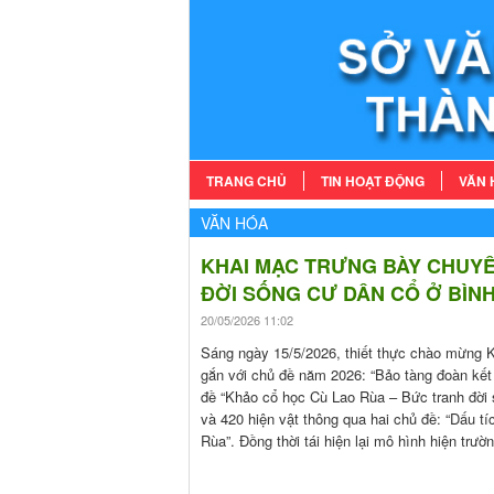
TRANG CHỦ
TIN HOẠT ĐỘNG
VĂN 
VĂN HÓA
KHAI MẠC TRƯNG BÀY CHUYÊ
ĐỜI SỐNG CƯ DÂN CỔ Ở BÌN
20/05/2026 11:02
Sáng ngày 15/5/2026, thiết thực chào mừng K
gắn với chủ đề năm 2026: “Bảo tàng đoàn kết
đề “Khảo cổ học Cù Lao Rùa – Bức tranh đời
và 420 hiện vật thông qua hai chủ đề: “Dấu t
Rùa”. Đồng thời tái hiện lại mô hình hiện trườ