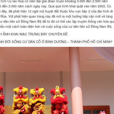
 tích Cù lao Rùa có niên đại giai đoạn muộn khoảng 3.000 đến 2.500 năm
0 đến 3.000 năm cách ngày nay. Qua quá trình khai quật vào năm 2003, Cù
i đây, đã phát hiện 12 ngôi mộ huyệt đất thuộc khu vực bậc 2 của địa hình di
 Rùa. Với phát hiện quan trọng này đã mở ra một hướng tiếp cận mới về táng
 cư dân tiền sử Đông Nam Bộ để từ đó có thể xác lập truyền thống văn hóa qu
 hiểu một cách toàn diện hơn về cuộc sống của cư dân tiền sử Đông Nam Bộ.
H ẢNH KHAI MẠC TRƯNG BÀY CHUYÊN ĐỀ
NH ĐỜI SỐNG CƯ DÂN CỔ Ở BÌNH DƯƠNG – THÀNH PHỐ HỒ CHÍ MINH”