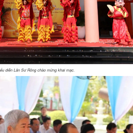
iểu diễn Lân Sư Rồng chào mừng khai mạc
.