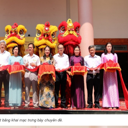
t băng khai mạc trưng bày chuyên đề
.