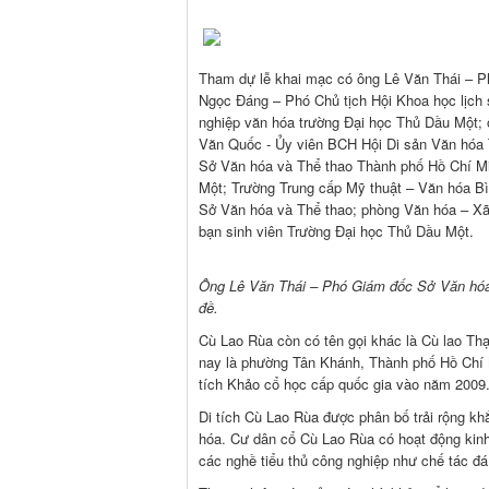
Tham dự lễ khai mạc có ông Lê Văn Thái – 
Ngọc Đáng – Phó Chủ tịch Hội Khoa học lịch
nghiệp văn hóa trường Đại học Thủ Dầu Một
Văn Quốc - Ủy viên BCH Hội Di sản Văn hóa
Sở Văn hóa và Thể thao Thành phố Hồ Chí Mi
Một; Trường Trung cấp Mỹ thuật – Văn hóa Bì
Sở Văn hóa và Thể thao; phòng Văn hóa – Xã
bạn sinh viên Trường Đại học Thủ Dầu Một.
Ông Lê Văn Thái – Phó Giám đốc Sở Văn hóa 
đề.
Cù Lao Rùa còn có tên gọi khác là Cù lao Th
nay là phường Tân Khánh, Thành phố Hồ Chí M
tích Khảo cổ học cấp quốc gia vào năm 2009
Di tích Cù Lao Rùa được phân bố trải rộng khắ
hóa. Cư dân cổ Cù Lao Rùa có hoạt động kinh 
các nghề tiểu thủ công nghiệp như chế tác đá