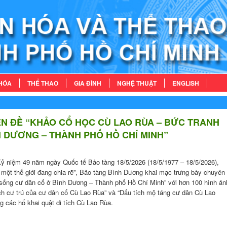
HÓA
THỂ THAO
GIA ĐÌNH
NGHỆ THUẬT
ENGLISH
N ĐỀ “KHẢO CỔ HỌC CÙ LAO RÙA – BỨC TRANH
H DƯƠNG – THÀNH PHỐ HỒ CHÍ MINH”
ỷ niệm 49 năm ngày Quốc tế Bảo tàng 18/5/2026 (18/5/1977 – 18/5/2026),
 một thế giới đang chia rẽ”, Bảo tàng Bình Dương khai mạc trưng bày chuyên
 sống cư dân cổ ở Bình Dương – Thành phố Hồ Chí Minh” với hơn 100 hình ản
ích cư trú của cư dân cổ Cù Lao Rùa” và “Dấu tích mộ táng cư dân Cù Lao
ng các hố khai quật di tích Cù Lao Rùa.