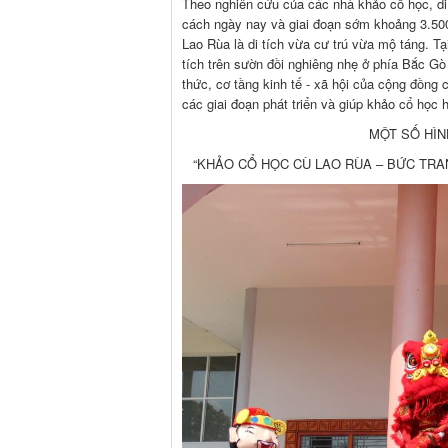
Theo nghiên cứu của các nhà khảo cổ học, di
cách ngày nay và giai đoạn sớm khoảng 3.50
Lao Rùa là di tích vừa cư trú vừa mộ táng. Tạ
tích trên sườn đồi nghiêng nhẹ ở phía Bắc Gò
thức, cơ tầng kinh tế - xã hội của cộng đồng
các giai đoạn phát triển và giúp khảo cổ học
MỘT SỐ HÌN
“KHẢO CỔ HỌC CÙ LAO RÙA – BỨC TRA