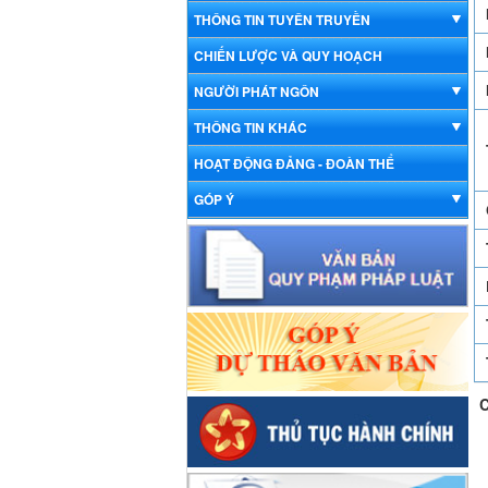
THÔNG TIN TUYÊN TRUYỀN
CHIẾN LƯỢC VÀ QUY HOẠCH
NGƯỜI PHÁT NGÔN
THÔNG TIN KHÁC
HOẠT ĐỘNG ĐẢNG - ĐOÀN THỂ
GÓP Ý
C