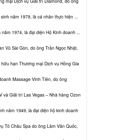
g mại Dịch vụ Giải trí Diamond, do ông
sinh năm 1979, là cá nhân thực hiện ...
 năm 1974, là đại diện Hộ Kinh doanh ...
àn Vũ Sài Gòn, do ông Trần Ngọc Nhật,
ệm hữu hạn Thương mại Dịch vụ Hồng Gia
 doanh Massage Vinh Tiên, do ông
V và Giải trí Las Vegas – Nhà hàng Ozon
inh năm 1949, là đại diện hộ kinh doanh
h vụ Tô Châu Spa do ông Lâm Văn Quốc,