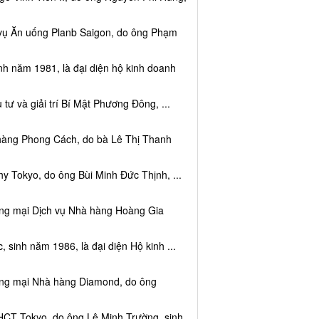
 vụ Ăn uống Planb Saigon, do ông Phạm
nh năm 1981, là đại diện hộ kinh doanh
tư và giải trí Bí Mật Phương Đông, ...
 hàng Phong Cách, do bà Lê Thị Thanh
y Tokyo, do ông Bùi Minh Đức Thịnh, ...
ơng mại Dịch vụ Nhà hàng Hoàng Gia
sinh năm 1986, là đại diện Hộ kinh ...
ơng mại Nhà hàng Diamond, do ông
HCT Tokyo, do ông Lê Minh Trường, sinh