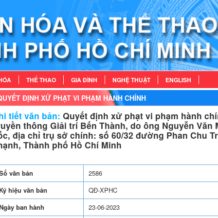
HÓA
THỂ THAO
GIA ĐÌNH
NGHỆ THUẬT
ENGLISH
QUYẾT ĐỊNH XỬ PHẠT VI PHẠM HÀNH CHÍNH
i tiết văn bản:
Quyết định xử phạt vi phạm hành chí
ruyền thông Giải trí Bến Thành, do ông Nguyễn Văn 
ốc, địa chỉ trụ sở chính: số 60/32 đường Phan Chu T
hạnh, Thành phố Hồ Chí Minh
Số văn bản
2586
Ký hiệu văn bản
QĐ-XPHC
Ngày ban hành
23-06-2023