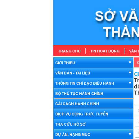
TRANG CHỦ
TIN HOẠT ĐỘNG
VĂN 
GIỚI THIỆU
Ch
VĂN BẢN - TÀI LIỆU
T
THÔNG TIN CHỈ ĐẠO ĐIỀU HÀNH
đ
T
BỘ THỦ TỤC HÀNH CHÍNH
CẢI CÁCH HÀNH CHÍNH
DỊCH VỤ CÔNG TRỰC TUYẾN
TRA CỨU HỒ SƠ
DỰ ÁN, HẠNG MỤC