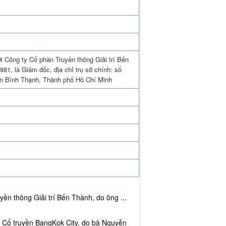
i Công ty Cổ phần Truyền thông Giải trí Bến
1, là Giám đốc, địa chỉ trụ sở chính: số
n Bình Thạnh, Thành phố Hồ Chí Minh
ền thông Giải trí Bến Thành, do ông ...
c Cổ truyền BangKok City, do bà Nguyễn