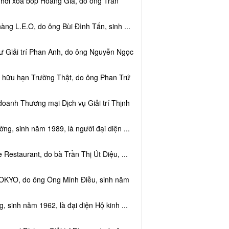
 hơi xoa bóp Hoàng Gia, do ông Trần
ng L.E.O, do ông Bùi Đình Tấn, sinh ...
ư Giải trí Phan Anh, do ông Nguyễn Ngọc
m hữu hạn Trường Thật, do ông Phan Trứ
doanh Thương mại Dịch vụ Giải trí Thịnh
g, sinh năm 1989, là người đại diện ...
Restaurant, do bà Trần Thị Út Diệu, ...
TOKYO, do ông Ông Minh Điều, sinh năm
 sinh năm 1962, là đại diện Hộ kinh ...