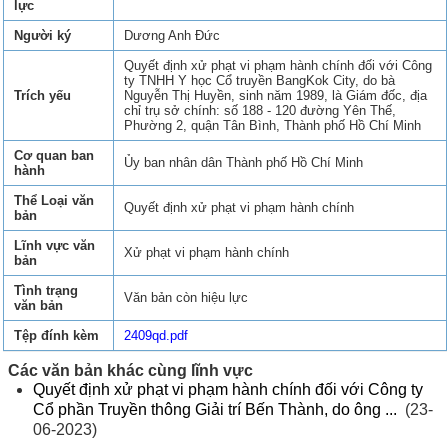
lực
Người ký
Dương Anh Đức
Quyết định xử phạt vi phạm hành chính đối với Công
ty TNHH Y học Cổ truyền BangKok City, do bà
Trích yếu
Nguyễn Thị Huyền, sinh năm 1989, là Giám đốc, địa
chỉ trụ sở chính: số 188 - 120 đường Yên Thế,
Phường 2, quận Tân Bình, Thành phố Hồ Chí Minh
Cơ quan ban
Ủy ban nhân dân Thành phố Hồ Chí Minh
hành
Thể Loại văn
Quyết định xử phạt vi phạm hành chính
bản
Lĩnh vực văn
Xử phạt vi phạm hành chính
bản
Tình trạng
Văn bản còn hiệu lực
văn bản
Tệp đính kèm
2409qd.pdf
Các văn bản khác cùng lĩnh vực
Quyết định xử phạt vi phạm hành chính đối với Công ty
Cổ phần Truyền thông Giải trí Bến Thành, do ông ...
(23-
06-2023)