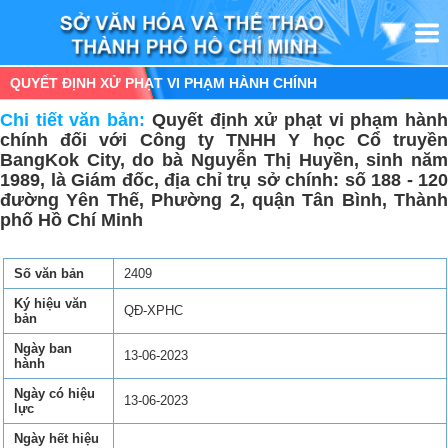
QUYẾT ĐỊNH XỬ PHẠT VI PHẠM HÀNH CHÍNH
Chi tiết văn bản:
Quyết định xử phạt vi phạm hàn
chính đối với Công ty TNHH Y học Cổ truyền
BangKok City, do bà Nguyễn Thị Huyền, sinh năm
1989, là Giám đốc, địa chỉ trụ sở chính: số 188 - 120
đường Yên Thế, Phường 2, quận Tân Bình, Thành
phố Hồ Chí Minh
Số văn bản
2409
Ký hiệu văn
QĐ-XPHC
bản
Ngày ban
13-06-2023
hành
Ngày có hiệu
13-06-2023
lực
Ngày hết hiệu