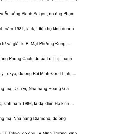
 vụ Ăn uống Planb Saigon, do ông Phạm
nh năm 1981, là đại diện hộ kinh doanh
tư và giải trí Bí Mật Phương Đông, ...
 hàng Phong Cách, do bà Lê Thị Thanh
y Tokyo, do ông Bùi Minh Đức Thịnh, ...
ơng mại Dịch vụ Nhà hàng Hoàng Gia
sinh năm 1986, là đại diện Hộ kinh ...
ơng mại Nhà hàng Diamond, do ông
HCT Tokyo, do ông Lê Minh Trường, sinh