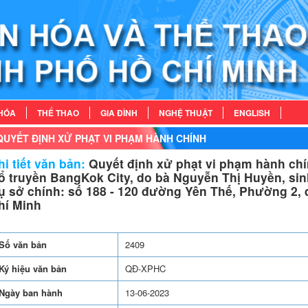
HÓA
THỂ THAO
GIA ĐÌNH
NGHỆ THUẬT
ENGLISH
QUYẾT ĐỊNH XỬ PHẠT VI PHẠM HÀNH CHÍNH
i tiết văn bản:
Quyết định xử phạt vi phạm hành chí
ổ truyền BangKok City, do bà Nguyễn Thị Huyền, sinh
rụ sở chính: số 188 - 120 đường Yên Thế, Phường 2,
hí Minh
Số văn bản
2409
Ký hiệu văn bản
QĐ-XPHC
Ngày ban hành
13-06-2023