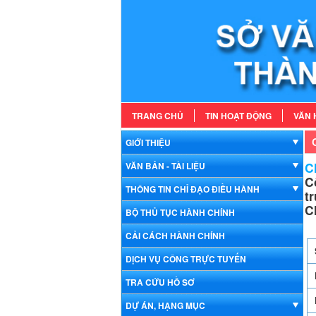
TRANG CHỦ
TIN HOẠT ĐỘNG
VĂN 
GIỚI THIỆU
Ch
VĂN BẢN - TÀI LIỆU
C
THÔNG TIN CHỈ ĐẠO ĐIỀU HÀNH
t
C
BỘ THỦ TỤC HÀNH CHÍNH
CẢI CÁCH HÀNH CHÍNH
DỊCH VỤ CÔNG TRỰC TUYẾN
TRA CỨU HỒ SƠ
DỰ ÁN, HẠNG MỤC