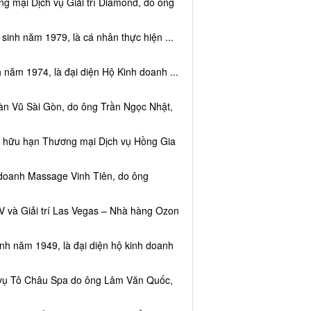
g mại Dịch vụ Giải trí Diamond, do ông
sinh năm 1979, là cá nhân thực hiện ...
 năm 1974, là đại diện Hộ Kinh doanh ...
àn Vũ Sài Gòn, do ông Trần Ngọc Nhật,
ệm hữu hạn Thương mại Dịch vụ Hồng Gia
 doanh Massage Vinh Tiên, do ông
V và Giải trí Las Vegas – Nhà hàng Ozon
inh năm 1949, là đại diện hộ kinh doanh
h vụ Tô Châu Spa do ông Lâm Văn Quốc,