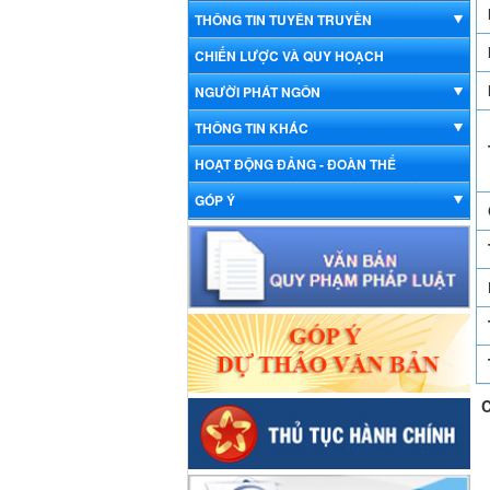
THÔNG TIN TUYÊN TRUYỀN
CHIẾN LƯỢC VÀ QUY HOẠCH
NGƯỜI PHÁT NGÔN
THÔNG TIN KHÁC
HOẠT ĐỘNG ĐẢNG - ĐOÀN THỂ
GÓP Ý
C