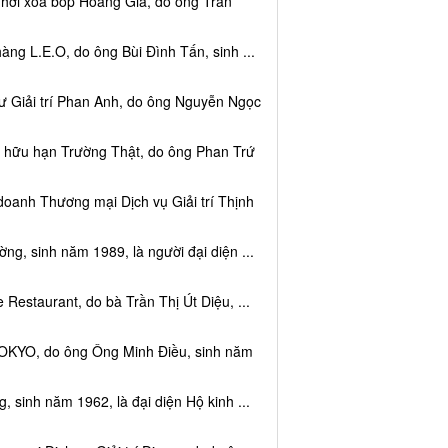
 hơi xoa bóp Hoàng Gia, do ông Trần
ng L.E.O, do ông Bùi Đình Tấn, sinh ...
ư Giải trí Phan Anh, do ông Nguyễn Ngọc
m hữu hạn Trường Thật, do ông Phan Trứ
doanh Thương mại Dịch vụ Giải trí Thịnh
g, sinh năm 1989, là người đại diện ...
Restaurant, do bà Trần Thị Út Diệu, ...
TOKYO, do ông Ông Minh Điều, sinh năm
 sinh năm 1962, là đại diện Hộ kinh ...