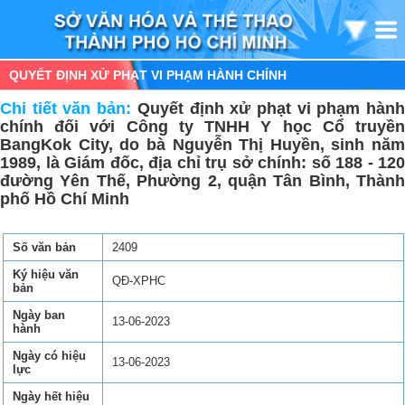
QUYẾT ĐỊNH XỬ PHẠT VI PHẠM HÀNH CHÍNH
Chi tiết văn bản:
Quyết định xử phạt vi phạm hàn
chính đối với Công ty TNHH Y học Cổ truyền
BangKok City, do bà Nguyễn Thị Huyền, sinh năm
1989, là Giám đốc, địa chỉ trụ sở chính: số 188 - 120
đường Yên Thế, Phường 2, quận Tân Bình, Thành
phố Hồ Chí Minh
Số văn bản
2409
Ký hiệu văn
QĐ-XPHC
bản
Ngày ban
13-06-2023
hành
Ngày có hiệu
13-06-2023
lực
Ngày hết hiệu