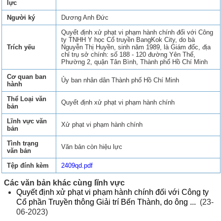
lực
Người ký
Dương Anh Đức
Quyết định xử phạt vi phạm hành chính đối với Công
ty TNHH Y học Cổ truyền BangKok City, do bà
Trích yếu
Nguyễn Thị Huyền, sinh năm 1989, là Giám đốc, địa
chỉ trụ sở chính: số 188 - 120 đường Yên Thế,
Phường 2, quận Tân Bình, Thành phố Hồ Chí Minh
Cơ quan ban
Ủy ban nhân dân Thành phố Hồ Chí Minh
hành
Thể Loại văn
Quyết định xử phạt vi phạm hành chính
bản
Lĩnh vực văn
Xử phạt vi phạm hành chính
bản
Tình trạng
Văn bản còn hiệu lực
văn bản
Tệp đính kèm
2409qd.pdf
Các văn bản khác cùng lĩnh vực
Quyết định xử phạt vi phạm hành chính đối với Công ty
Cổ phần Truyền thông Giải trí Bến Thành, do ông ...
(23-
06-2023)