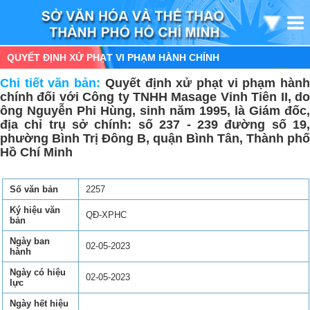
QUYẾT ĐỊNH XỬ PHẠT VI PHẠM HÀNH CHÍNH
Chi tiết văn bản:
Quyết định xử phạt vi phạm hàn
chính đối với Công ty TNHH Masage Vinh Tiên II, do
ông Nguyễn Phi Hùng, sinh năm 1995, là Giám đốc,
địa chỉ trụ sở chính: số 237 - 239 đường số 19,
phường Bình Trị Đông B, quận Bình Tân, Thành phố
Hồ Chí Minh
Số văn bản
2257
Ký hiệu văn
QĐ-XPHC
bản
Ngày ban
02-05-2023
hành
Ngày có hiệu
02-05-2023
lực
Ngày hết hiệu