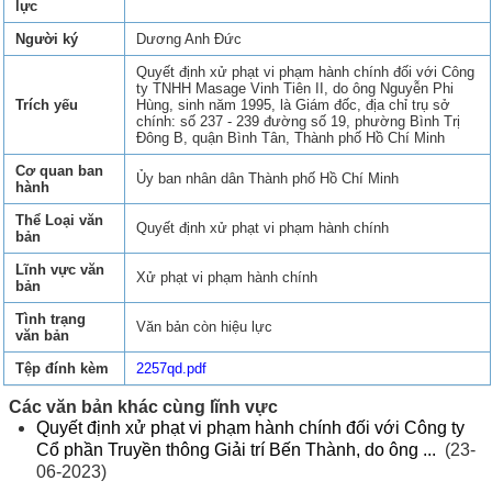
lực
Người ký
Dương Anh Đức
Quyết định xử phạt vi phạm hành chính đối với Công
ty TNHH Masage Vinh Tiên II, do ông Nguyễn Phi
Trích yếu
Hùng, sinh năm 1995, là Giám đốc, địa chỉ trụ sở
chính: số 237 - 239 đường số 19, phường Bình Trị
Đông B, quận Bình Tân, Thành phố Hồ Chí Minh
Cơ quan ban
Ủy ban nhân dân Thành phố Hồ Chí Minh
hành
Thể Loại văn
Quyết định xử phạt vi phạm hành chính
bản
Lĩnh vực văn
Xử phạt vi phạm hành chính
bản
Tình trạng
Văn bản còn hiệu lực
văn bản
Tệp đính kèm
2257qd.pdf
Các văn bản khác cùng lĩnh vực
Quyết định xử phạt vi phạm hành chính đối với Công ty
Cổ phần Truyền thông Giải trí Bến Thành, do ông ...
(23-
06-2023)