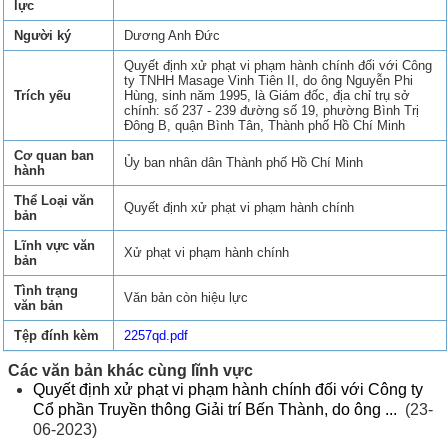
lực
Người ký
Dương Anh Đức
Quyết định xử phạt vi phạm hành chính đối với Công
ty TNHH Masage Vinh Tiên II, do ông Nguyễn Phi
Trích yếu
Hùng, sinh năm 1995, là Giám đốc, địa chỉ trụ sở
chính: số 237 - 239 đường số 19, phường Bình Trị
Đông B, quận Bình Tân, Thành phố Hồ Chí Minh
Cơ quan ban
Ủy ban nhân dân Thành phố Hồ Chí Minh
hành
Thể Loại văn
Quyết định xử phạt vi phạm hành chính
bản
Lĩnh vực văn
Xử phạt vi phạm hành chính
bản
Tình trạng
Văn bản còn hiệu lực
văn bản
Tệp đính kèm
2257qd.pdf
Các văn bản khác cùng lĩnh vực
Quyết định xử phạt vi phạm hành chính đối với Công ty
Cổ phần Truyền thông Giải trí Bến Thành, do ông ...
(23-
06-2023)