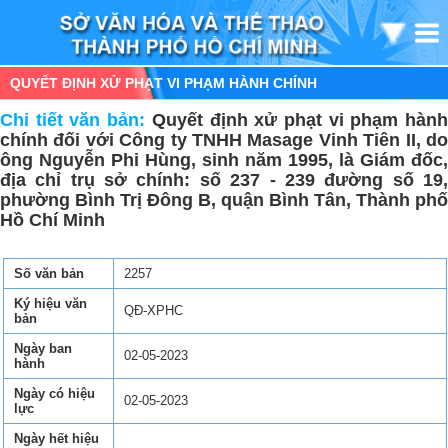
QUYẾT ĐỊNH XỬ PHẠT VI PHẠM HÀNH CHÍNH
Chi tiết văn bản:
Quyết định xử phạt vi phạm hàn
chính đối với Công ty TNHH Masage Vinh Tiên II, do
ông Nguyễn Phi Hùng, sinh năm 1995, là Giám đốc,
địa chỉ trụ sở chính: số 237 - 239 đường số 19,
phường Bình Trị Đông B, quận Bình Tân, Thành phố
Hồ Chí Minh
Số văn bản
2257
Ký hiệu văn
QĐ-XPHC
bản
Ngày ban
02-05-2023
hành
Ngày có hiệu
02-05-2023
lực
Ngày hết hiệu