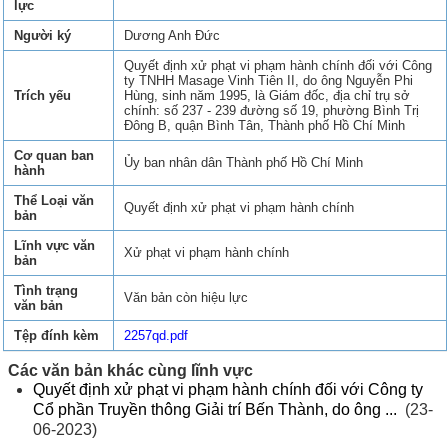
lực
Người ký
Dương Anh Đức
Quyết định xử phạt vi phạm hành chính đối với Công
ty TNHH Masage Vinh Tiên II, do ông Nguyễn Phi
Trích yếu
Hùng, sinh năm 1995, là Giám đốc, địa chỉ trụ sở
chính: số 237 - 239 đường số 19, phường Bình Trị
Đông B, quận Bình Tân, Thành phố Hồ Chí Minh
Cơ quan ban
Ủy ban nhân dân Thành phố Hồ Chí Minh
hành
Thể Loại văn
Quyết định xử phạt vi phạm hành chính
bản
Lĩnh vực văn
Xử phạt vi phạm hành chính
bản
Tình trạng
Văn bản còn hiệu lực
văn bản
Tệp đính kèm
2257qd.pdf
Các văn bản khác cùng lĩnh vực
Quyết định xử phạt vi phạm hành chính đối với Công ty
Cổ phần Truyền thông Giải trí Bến Thành, do ông ...
(23-
06-2023)