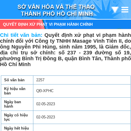
QUYẾT ĐỊNH XỬ PHẠT VI PHẠM HÀNH CHÍNH
Chi tiết văn bản:
Quyết định xử phạt vi phạm hàn
chính đối với Công ty TNHH Masage Vinh Tiên II, do
ông Nguyễn Phi Hùng, sinh năm 1995, là Giám đốc,
địa chỉ trụ sở chính: số 237 - 239 đường số 19,
phường Bình Trị Đông B, quận Bình Tân, Thành phố
Hồ Chí Minh
Số văn bản
2257
Ký hiệu văn
QĐ-XPHC
bản
Ngày ban
02-05-2023
hành
Ngày có hiệu
02-05-2023
lực
Ngày hết hiệu