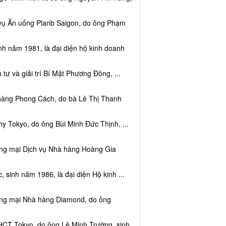
 vụ Ăn uống Planb Saigon, do ông Phạm
nh năm 1981, là đại diện hộ kinh doanh
tư và giải trí Bí Mật Phương Đông, ...
 hàng Phong Cách, do bà Lê Thị Thanh
y Tokyo, do ông Bùi Minh Đức Thịnh, ...
ơng mại Dịch vụ Nhà hàng Hoàng Gia
sinh năm 1986, là đại diện Hộ kinh ...
ơng mại Nhà hàng Diamond, do ông
HCT Tokyo, do ông Lê Minh Trường, sinh