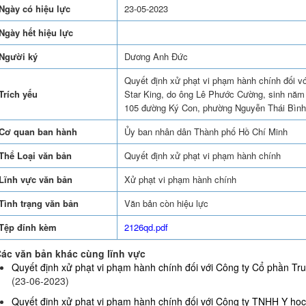
Ngày có hiệu lực
23-05-2023
Ngày hết hiệu lực
Người ký
Dương Anh Đức
Quyết định xử phạt vi phạm hành chính đối
Trích yếu
Star King, do ông Lê Phước Cường, sinh năm 1
105 đường Ký Con, phường Nguyễn Thái Bình
Cơ quan ban hành
Ủy ban nhân dân Thành phố Hồ Chí Minh
Thể Loại văn bản
Quyết định xử phạt vi phạm hành chính
Lĩnh vực văn bản
Xử phạt vi phạm hành chính
Tình trạng văn bản
Văn bản còn hiệu lực
Tệp đính kèm
2126qd.pdf
ác văn bản khác cùng lĩnh vực
Quyết định xử phạt vi phạm hành chính đối với Công ty Cổ phần Truy
(23-06-2023)
Quyết định xử phạt vi phạm hành chính đối với Công ty TNHH Y họ