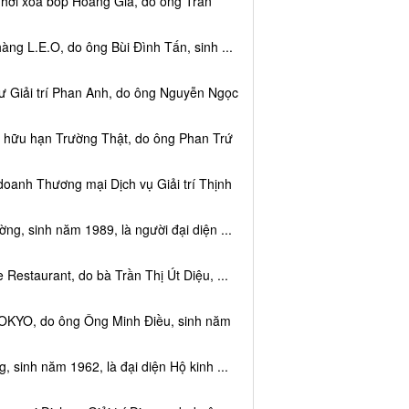
 hơi xoa bóp Hoàng Gia, do ông Trần
ng L.E.O, do ông Bùi Đình Tấn, sinh ...
ư Giải trí Phan Anh, do ông Nguyễn Ngọc
m hữu hạn Trường Thật, do ông Phan Trứ
doanh Thương mại Dịch vụ Giải trí Thịnh
g, sinh năm 1989, là người đại diện ...
Restaurant, do bà Trần Thị Út Diệu, ...
TOKYO, do ông Ông Minh Điều, sinh năm
 sinh năm 1962, là đại diện Hộ kinh ...