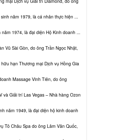
g mại Dịch vụ Giải trí Diamond, do ông
sinh năm 1979, là cá nhân thực hiện ...
 năm 1974, là đại diện Hộ Kinh doanh ...
àn Vũ Sài Gòn, do ông Trần Ngọc Nhật,
ệm hữu hạn Thương mại Dịch vụ Hồng Gia
 doanh Massage Vinh Tiên, do ông
V và Giải trí Las Vegas – Nhà hàng Ozon
inh năm 1949, là đại diện hộ kinh doanh
h vụ Tô Châu Spa do ông Lâm Văn Quốc,