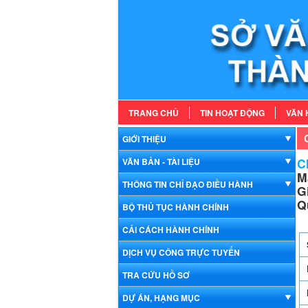
TRANG CHỦ
TIN HOẠT ĐỘNG
VĂN 
GIỚI THIỆU
Ch
VĂN BẢN - TÀI LIỆU
M
THÔNG TIN CHỈ ĐẠO ĐIỀU HÀNH
G
Q
BỘ THỦ TỤC HÀNH CHÍNH
CẢI CÁCH HÀNH CHÍNH
DỊCH VỤ CÔNG TRỰC TUYẾN
TRA CỨU HỒ SƠ
DỰ ÁN, HẠNG MỤC