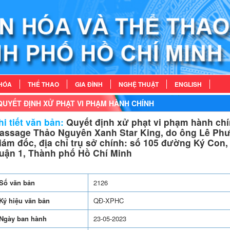
HÓA
THỂ THAO
GIA ĐÌNH
NGHỆ THUẬT
ENGLISH
QUYẾT ĐỊNH XỬ PHẠT VI PHẠM HÀNH CHÍNH
i tiết văn bản:
Quyết định xử phạt vi phạm hành chí
assage Thảo Nguyên Xanh Star King, do ông Lê Phư
iám đốc, địa chỉ trụ sở chính: số 105 đường Ký Con
uận 1, Thành phố Hồ Chí Minh
Số văn bản
2126
Ký hiệu văn bản
QĐ-XPHC
Ngày ban hành
23-05-2023