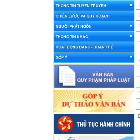
THÔNG TIN TUYÊN TRUYỀN
CHIẾN LƯỢC VÀ QUY HOẠCH
NGƯỜI PHÁT NGÔN
THÔNG TIN KHÁC
HOẠT ĐỘNG ĐẢNG - ĐOÀN THỂ
GÓP Ý
C