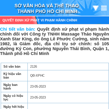
QUYẾT ĐỊNH XỬ PHẠT VI PHẠM HÀNH CHÍNH
Chi tiết văn bản:
Quyết định xử phạt vi phạm hàn
chính đối với Công ty TNHH Massage Thảo Nguyên
Xanh Star King, do ông Lê Phước Cường, sinh năm
1982, là Giám đốc, địa chỉ trụ sở chính: số 105
đường Ký Con, phường Nguyễn Thái Bình, Quận 1,
Thành phố Hồ Chí Minh
Số văn bản
2126
Ký hiệu văn
QĐ-XPHC
bản
Ngày ban
23-05-2023
hành
Ngày có hiệu
23-05-2023
lực
Ngày hết hiệu