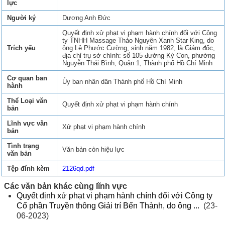
lực
Người ký
Dương Anh Đức
Quyết định xử phạt vi phạm hành chính đối với Công
ty TNHH Massage Thảo Nguyên Xanh Star King, do
Trích yếu
ông Lê Phước Cường, sinh năm 1982, là Giám đốc,
địa chỉ trụ sở chính: số 105 đường Ký Con, phường
Nguyễn Thái Bình, Quận 1, Thành phố Hồ Chí Minh
Cơ quan ban
Ủy ban nhân dân Thành phố Hồ Chí Minh
hành
Thể Loại văn
Quyết định xử phạt vi phạm hành chính
bản
Lĩnh vực văn
Xử phạt vi phạm hành chính
bản
Tình trạng
Văn bản còn hiệu lực
văn bản
Tệp đính kèm
2126qd.pdf
Các văn bản khác cùng lĩnh vực
Quyết định xử phạt vi phạm hành chính đối với Công ty
Cổ phần Truyền thông Giải trí Bến Thành, do ông ...
(23-
06-2023)