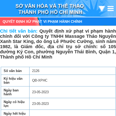
QUYẾT ĐỊNH XỬ PHẠT VI PHẠM HÀNH CHÍNH
Chi tiết văn bản:
Quyết định xử phạt vi phạm hàn
chính đối với Công ty TNHH Massage Thảo Nguyên
Xanh Star King, do ông Lê Phước Cường, sinh năm
1982, là Giám đốc, địa chỉ trụ sở chính: số 105
đường Ký Con, phường Nguyễn Thái Bình, Quận 1,
Thành phố Hồ Chí Minh
Số văn bản
2126
Ký hiệu văn
QĐ-XPHC
bản
Ngày ban
23-05-2023
hành
Ngày có hiệu
23-05-2023
lực
Ngày hết hiệu