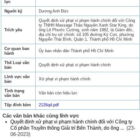
lực
Người ký
Dương Anh Đức
Quyết định xử phạt vi phạm hành chính đối với Công
ty TNHH Massage Thảo Nguyên Xanh Star King, do
Trích yếu
ông Lê Phước Cường, sinh năm 1982, là Giám đốc,
địa chỉ trụ sở chính: số 105 đường Ký Con, phường
Nguyễn Thái Bình, Quận 1, Thành phố Hồ Chí Minh
Cơ quan ban
Ủy ban nhân dân Thành phố Hồ Chí Minh
hành
Thể Loại văn
Quyết định xử phạt vi phạm hành chính
bản
Lĩnh vực văn
Xử phạt vi phạm hành chính
bản
Tình trạng
Văn bản còn hiệu lực
văn bản
Tệp đính kèm
2126qd.pdf
Các văn bản khác cùng lĩnh vực
Quyết định xử phạt vi phạm hành chính đối với Công ty
Cổ phần Truyền thông Giải trí Bến Thành, do ông ...
(23-
06-2023)