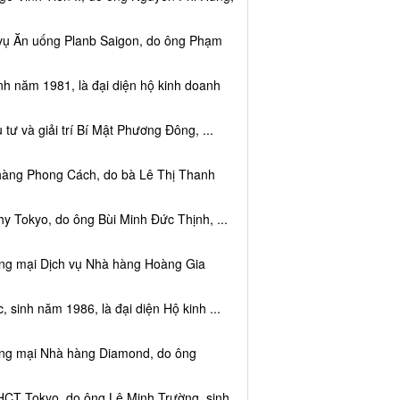
 vụ Ăn uống Planb Saigon, do ông Phạm
nh năm 1981, là đại diện hộ kinh doanh
tư và giải trí Bí Mật Phương Đông, ...
 hàng Phong Cách, do bà Lê Thị Thanh
y Tokyo, do ông Bùi Minh Đức Thịnh, ...
ơng mại Dịch vụ Nhà hàng Hoàng Gia
sinh năm 1986, là đại diện Hộ kinh ...
ơng mại Nhà hàng Diamond, do ông
HCT Tokyo, do ông Lê Minh Trường, sinh