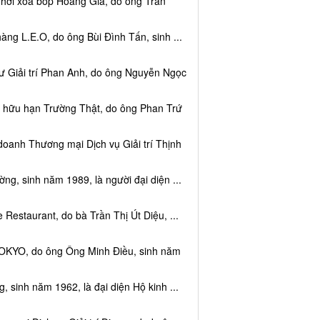
 hơi xoa bóp Hoàng Gia, do ông Trần
ng L.E.O, do ông Bùi Đình Tấn, sinh ...
ư Giải trí Phan Anh, do ông Nguyễn Ngọc
m hữu hạn Trường Thật, do ông Phan Trứ
doanh Thương mại Dịch vụ Giải trí Thịnh
g, sinh năm 1989, là người đại diện ...
Restaurant, do bà Trần Thị Út Diệu, ...
TOKYO, do ông Ông Minh Điều, sinh năm
 sinh năm 1962, là đại diện Hộ kinh ...