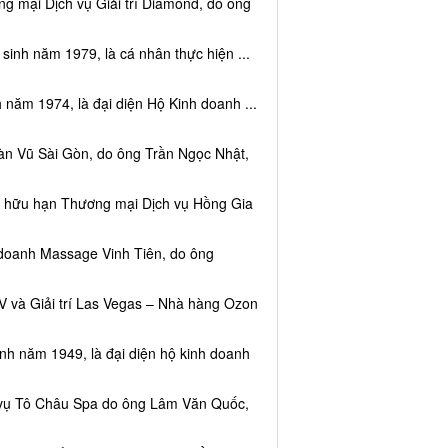
g mại Dịch vụ Giải trí Diamond, do ông
sinh năm 1979, là cá nhân thực hiện ...
 năm 1974, là đại diện Hộ Kinh doanh ...
àn Vũ Sài Gòn, do ông Trần Ngọc Nhật,
ệm hữu hạn Thương mại Dịch vụ Hồng Gia
 doanh Massage Vinh Tiên, do ông
V và Giải trí Las Vegas – Nhà hàng Ozon
inh năm 1949, là đại diện hộ kinh doanh
h vụ Tô Châu Spa do ông Lâm Văn Quốc,