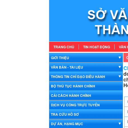
TRANG CHỦ
TIN HOẠT ĐỘNG
VĂN 
GIỚI THIỆU
Ch
VĂN BẢN - TÀI LIỆU
d
THÔNG TIN CHỈ ĐẠO ĐIỀU HÀNH
c
H
BỘ THỦ TỤC HÀNH CHÍNH
CẢI CÁCH HÀNH CHÍNH
DỊCH VỤ CÔNG TRỰC TUYẾN
TRA CỨU HỒ SƠ
DỰ ÁN, HẠNG MỤC