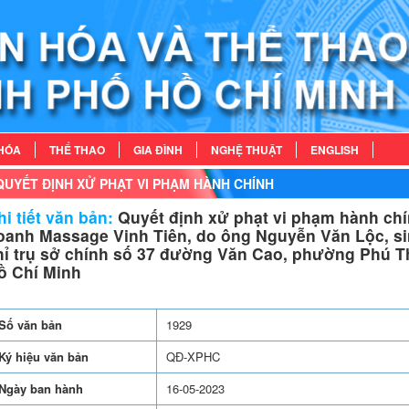
HÓA
THỂ THAO
GIA ĐÌNH
NGHỆ THUẬT
ENGLISH
QUYẾT ĐỊNH XỬ PHẠT VI PHẠM HÀNH CHÍNH
i tiết văn bản:
Quyết định xử phạt vi phạm hành chí
oanh Massage Vinh Tiên, do ông Nguyễn Văn Lộc, sin
hỉ trụ sở chính số 37 đường Văn Cao, phường Phú T
ồ Chí Minh
Số văn bản
1929
Ký hiệu văn bản
QĐ-XPHC
Ngày ban hành
16-05-2023