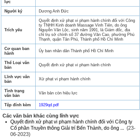
lực
Người ký
Dương Anh Đức
Quyết định xử phạt vi phạm hành chính đối với Công
ty TNHH Kinh doanh Massage Vinh Tiên, do ông
Trích yếu
Nguyễn Văn Lộc, sinh năm 1991, là Giám đốc, địa
chỉ trụ sở chính số 37 đường Văn Cao, phường Phú
Thạnh, quận Tân Phú, Thành phố Hồ Chí Minh
Cơ quan ban
Ủy ban nhân dân Thành phố Hồ Chí Minh
hành
Thể Loại văn
Quyết định xử phạt vi phạm hành chính
bản
Lĩnh vực văn
Xử phạt vi phạm hành chính
bản
Tình trạng
Văn bản còn hiệu lực
văn bản
Tệp đính kèm
1929qd.pdf
Các văn bản khác cùng lĩnh vực
Quyết định xử phạt vi phạm hành chính đối với Công ty
Cổ phần Truyền thông Giải trí Bến Thành, do ông ...
(23-
06-2023)