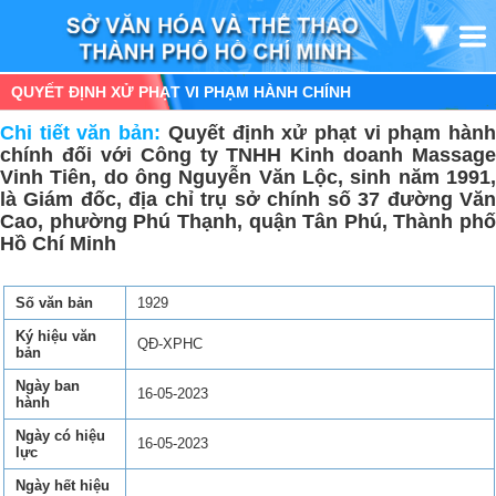
QUYẾT ĐỊNH XỬ PHẠT VI PHẠM HÀNH CHÍNH
Chi tiết văn bản:
Quyết định xử phạt vi phạm hàn
chính đối với Công ty TNHH Kinh doanh Massage
Vinh Tiên, do ông Nguyễn Văn Lộc, sinh năm 1991,
là Giám đốc, địa chỉ trụ sở chính số 37 đường Văn
Cao, phường Phú Thạnh, quận Tân Phú, Thành phố
Hồ Chí Minh
Số văn bản
1929
Ký hiệu văn
QĐ-XPHC
bản
Ngày ban
16-05-2023
hành
Ngày có hiệu
16-05-2023
lực
Ngày hết hiệu