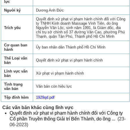
lực
Người ký
Dương Anh Đức
Quyết định xử phạt vi phạm hành chính đối với Công
ty TNHH Kinh doanh Massage Vinh Tiên, do ông
Trích yếu
Nguyễn Văn Lộc, sinh năm 1991, là Giám đốc, địa
chỉ trụ sở chính số 37 đường Văn Cao, phường Phú
Thạnh, quận Tân Phú, Thành phố Hồ Chí Minh
Cơ quan ban
Ủy ban nhân dân Thành phố Hồ Chí Minh
hành
Thể Loại văn
Quyết định xử phạt vi phạm hành chính
bản
Lĩnh vực văn
Xử phạt vi phạm hành chính
bản
Tình trạng
Văn bản còn hiệu lực
văn bản
Tệp đính kèm
1929qd.pdf
Các văn bản khác cùng lĩnh vực
Quyết định xử phạt vi phạm hành chính đối với Công ty
Cổ phần Truyền thông Giải trí Bến Thành, do ông ...
(23-
06-2023)