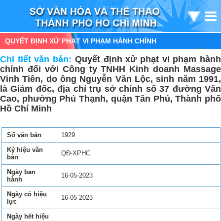
QUYẾT ĐỊNH XỬ PHẠT VI PHẠM HÀNH CHÍNH
Chi tiết văn bản:
Quyết định xử phạt vi phạm hàn
chính đối với Công ty TNHH Kinh doanh Massage
Vinh Tiên, do ông Nguyễn Văn Lộc, sinh năm 1991,
là Giám đốc, địa chỉ trụ sở chính số 37 đường Văn
Cao, phường Phú Thạnh, quận Tân Phú, Thành phố
Hồ Chí Minh
Số văn bản
1929
Ký hiệu văn
QĐ-XPHC
bản
Ngày ban
16-05-2023
hành
Ngày có hiệu
16-05-2023
lực
Ngày hết hiệu