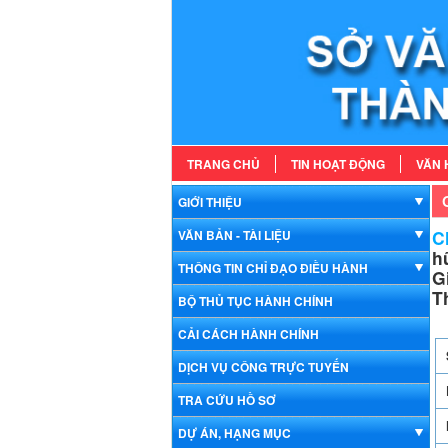
TRANG CHỦ
TIN HOẠT ĐỘNG
VĂN 
GIỚI THIỆU
Ch
VĂN BẢN - TÀI LIỆU
h
THÔNG TIN CHỈ ĐẠO ĐIỀU HÀNH
G
T
BỘ THỦ TỤC HÀNH CHÍNH
CẢI CÁCH HÀNH CHÍNH
DỊCH VỤ CÔNG TRỰC TUYẾN
TRA CỨU HỒ SƠ
DỰ ÁN, HẠNG MỤC