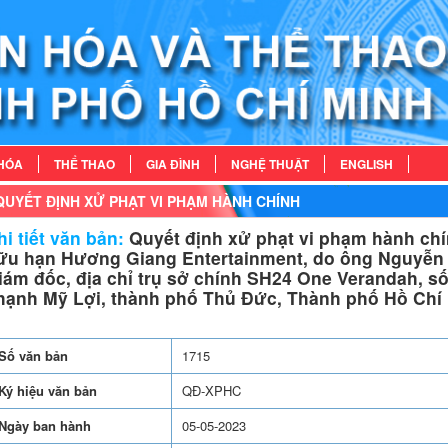
HÓA
THỂ THAO
GIA ĐÌNH
NGHỆ THUẬT
ENGLISH
QUYẾT ĐỊNH XỬ PHẠT VI PHẠM HÀNH CHÍNH
i tiết văn bản:
Quyết định xử phạt vi phạm hành chí
ữu hạn Hương Giang Entertainment, do ông Nguyễn T
iám đốc, địa chỉ trụ sở chính SH24 One Verandah, s
hạnh Mỹ Lợi, thành phố Thủ Đức, Thành phố Hồ Chí
Số văn bản
1715
Ký hiệu văn bản
QĐ-XPHC
Ngày ban hành
05-05-2023