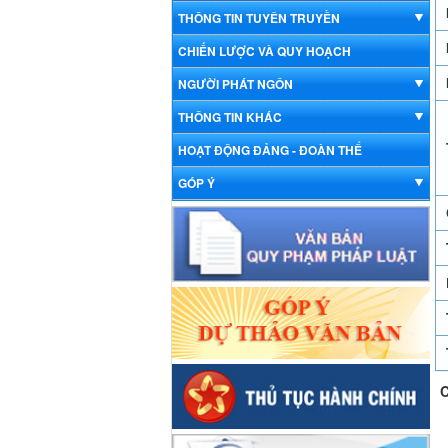
THÔNG TIN TUYÊN TRUYỀN
CHIẾN LƯỢC VÀ QUY HOẠCH
NGƯỜI PHÁT NGÔN
THÔNG TIN KHÁC
HOẠT ĐỘNG ĐẢNG - ĐOÀN THỂ
GÓP Ý
C