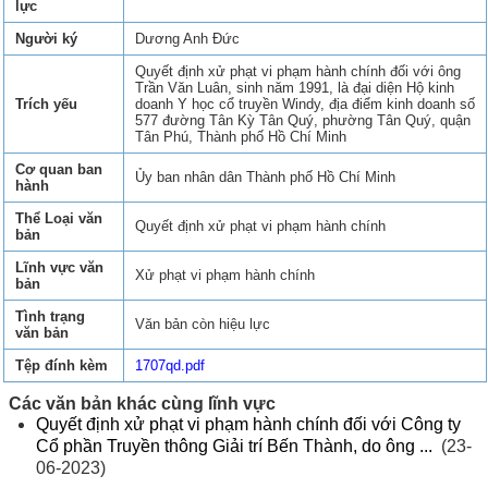
lực
Người ký
Dương Anh Đức
Quyết định xử phạt vi phạm hành chính đối với ông
Trần Văn Luân, sinh năm 1991, là đại diện Hộ kinh
Trích yếu
doanh Y học cổ truyền Windy, địa điểm kinh doanh số
577 đường Tân Kỳ Tân Quý, phường Tân Quý, quận
Tân Phú, Thành phố Hồ Chí Minh
Cơ quan ban
Ủy ban nhân dân Thành phố Hồ Chí Minh
hành
Thể Loại văn
Quyết định xử phạt vi phạm hành chính
bản
Lĩnh vực văn
Xử phạt vi phạm hành chính
bản
Tình trạng
Văn bản còn hiệu lực
văn bản
Tệp đính kèm
1707qd.pdf
Các văn bản khác cùng lĩnh vực
Quyết định xử phạt vi phạm hành chính đối với Công ty
Cổ phần Truyền thông Giải trí Bến Thành, do ông ...
(23-
06-2023)