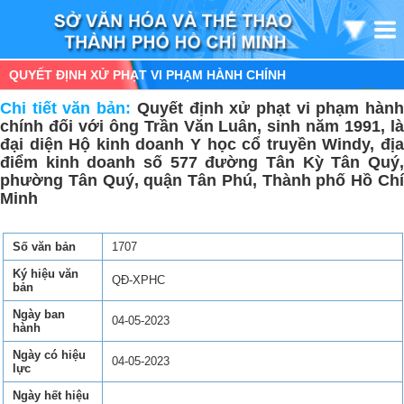
QUYẾT ĐỊNH XỬ PHẠT VI PHẠM HÀNH CHÍNH
Chi tiết văn bản:
Quyết định xử phạt vi phạm hàn
chính đối với ông Trần Văn Luân, sinh năm 1991, là
đại diện Hộ kinh doanh Y học cổ truyền Windy, địa
điểm kinh doanh số 577 đường Tân Kỳ Tân Quý,
phường Tân Quý, quận Tân Phú, Thành phố Hồ Chí
Minh
Số văn bản
1707
Ký hiệu văn
QĐ-XPHC
bản
Ngày ban
04-05-2023
hành
Ngày có hiệu
04-05-2023
lực
Ngày hết hiệu