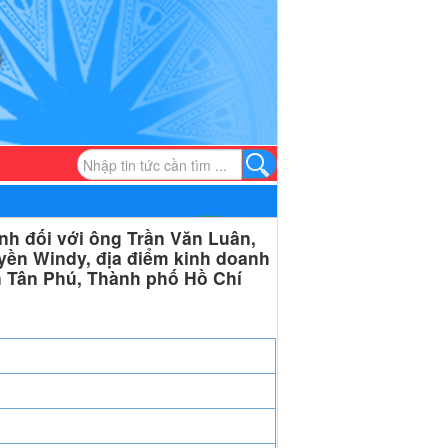
nh đối với ông Trần Văn Luân,
uyền Windy, địa điểm kinh doanh
 Tân Phú, Thành phố Hồ Chí