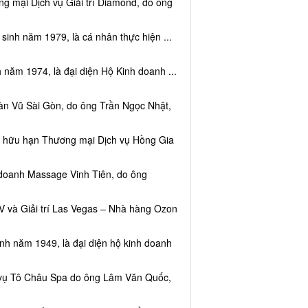
g mại Dịch vụ Giải trí Diamond, do ông
sinh năm 1979, là cá nhân thực hiện ...
 năm 1974, là đại diện Hộ Kinh doanh ...
àn Vũ Sài Gòn, do ông Trần Ngọc Nhật,
ệm hữu hạn Thương mại Dịch vụ Hồng Gia
 doanh Massage Vinh Tiên, do ông
V và Giải trí Las Vegas – Nhà hàng Ozon
inh năm 1949, là đại diện hộ kinh doanh
h vụ Tô Châu Spa do ông Lâm Văn Quốc,