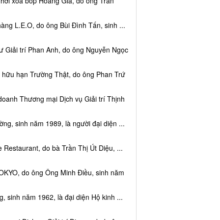
 hơi xoa bóp Hoàng Gia, do ông Trần
ng L.E.O, do ông Bùi Đình Tấn, sinh ...
ư Giải trí Phan Anh, do ông Nguyễn Ngọc
m hữu hạn Trường Thật, do ông Phan Trứ
doanh Thương mại Dịch vụ Giải trí Thịnh
g, sinh năm 1989, là người đại diện ...
Restaurant, do bà Trần Thị Út Diệu, ...
TOKYO, do ông Ông Minh Điều, sinh năm
 sinh năm 1962, là đại diện Hộ kinh ...