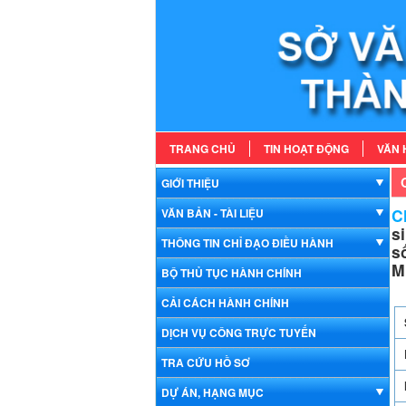
TRANG CHỦ
TIN HOẠT ĐỘNG
VĂN 
GIỚI THIỆU
Ch
VĂN BẢN - TÀI LIỆU
s
THÔNG TIN CHỈ ĐẠO ĐIỀU HÀNH
s
M
BỘ THỦ TỤC HÀNH CHÍNH
CẢI CÁCH HÀNH CHÍNH
DỊCH VỤ CÔNG TRỰC TUYẾN
TRA CỨU HỒ SƠ
DỰ ÁN, HẠNG MỤC