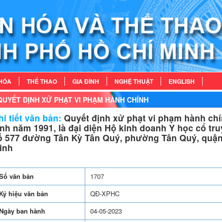
HÓA
THỂ THAO
GIA ĐÌNH
NGHỆ THUẬT
ENGLISH
QUYẾT ĐỊNH XỬ PHẠT VI PHẠM HÀNH CHÍNH
i tiết văn bản:
Quyết định xử phạt vi phạm hành chí
inh năm 1991, là đại diện Hộ kinh doanh Y học cổ tr
ố 577 đường Tân Kỳ Tân Quý, phường Tân Quý, quận
inh
Số văn bản
1707
Ký hiệu văn bản
QĐ-XPHC
Ngày ban hành
04-05-2023