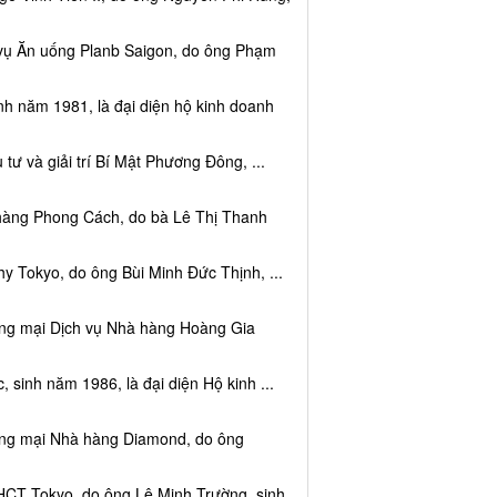
 vụ Ăn uống Planb Saigon, do ông Phạm
nh năm 1981, là đại diện hộ kinh doanh
tư và giải trí Bí Mật Phương Đông, ...
 hàng Phong Cách, do bà Lê Thị Thanh
y Tokyo, do ông Bùi Minh Đức Thịnh, ...
ơng mại Dịch vụ Nhà hàng Hoàng Gia
sinh năm 1986, là đại diện Hộ kinh ...
ơng mại Nhà hàng Diamond, do ông
HCT Tokyo, do ông Lê Minh Trường, sinh