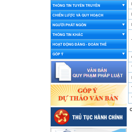
THÔNG TIN TUYÊN TRUYỀN
CHIẾN LƯỢC VÀ QUY HOẠCH
NGƯỜI PHÁT NGÔN
THÔNG TIN KHÁC
HOẠT ĐỘNG ĐẢNG - ĐOÀN THỂ
GÓP Ý
C