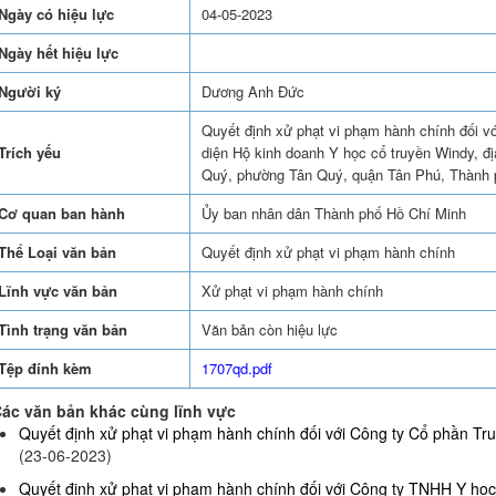
Ngày có hiệu lực
04-05-2023
Ngày hết hiệu lực
Người ký
Dương Anh Đức
Quyết định xử phạt vi phạm hành chính đối vớ
Trích yếu
diện Hộ kinh doanh Y học cổ truyền Windy, đ
Quý, phường Tân Quý, quận Tân Phú, Thành 
Cơ quan ban hành
Ủy ban nhân dân Thành phố Hồ Chí Minh
Thể Loại văn bản
Quyết định xử phạt vi phạm hành chính
Lĩnh vực văn bản
Xử phạt vi phạm hành chính
Tình trạng văn bản
Văn bản còn hiệu lực
Tệp đính kèm
1707qd.pdf
ác văn bản khác cùng lĩnh vực
Quyết định xử phạt vi phạm hành chính đối với Công ty Cổ phần Truy
(23-06-2023)
Quyết định xử phạt vi phạm hành chính đối với Công ty TNHH Y họ