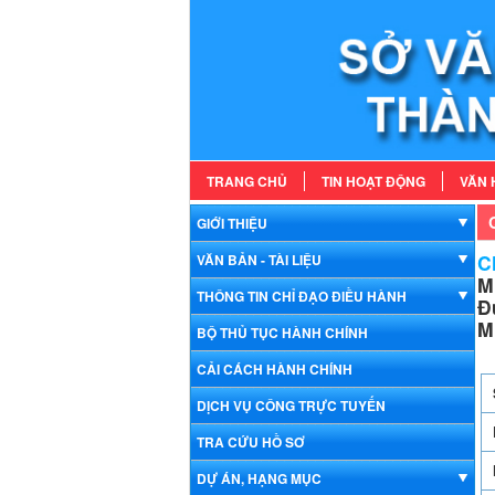
TRANG CHỦ
TIN HOẠT ĐỘNG
VĂN 
GIỚI THIỆU
Ch
VĂN BẢN - TÀI LIỆU
M
THÔNG TIN CHỈ ĐẠO ĐIỀU HÀNH
Đ
M
BỘ THỦ TỤC HÀNH CHÍNH
CẢI CÁCH HÀNH CHÍNH
DỊCH VỤ CÔNG TRỰC TUYẾN
TRA CỨU HỒ SƠ
DỰ ÁN, HẠNG MỤC