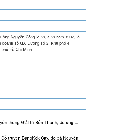
ới ông Nguyễn Công Minh, sinh năm 1992, là
nh doanh số 6B, Đường số 2, Khu phố 4,
 phố Hồ Chí Minh
ền thông Giải trí Bến Thành, do ông ...
c Cổ truyền BangKok City, do bà Nguyễn