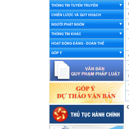
THÔNG TIN TUYÊN TRUYỀN
CHIẾN LƯỢC VÀ QUY HOẠCH
NGƯỜI PHÁT NGÔN
THÔNG TIN KHÁC
HOẠT ĐỘNG ĐẢNG - ĐOÀN THỂ
GÓP Ý
C