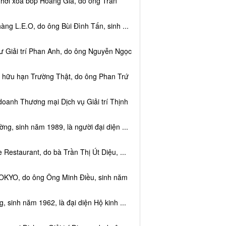
 hơi xoa bóp Hoàng Gia, do ông Trần
ng L.E.O, do ông Bùi Đình Tấn, sinh ...
ư Giải trí Phan Anh, do ông Nguyễn Ngọc
m hữu hạn Trường Thật, do ông Phan Trứ
doanh Thương mại Dịch vụ Giải trí Thịnh
g, sinh năm 1989, là người đại diện ...
Restaurant, do bà Trần Thị Út Diệu, ...
TOKYO, do ông Ông Minh Điều, sinh năm
 sinh năm 1962, là đại diện Hộ kinh ...