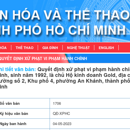
HÓA
THỂ THAO
GIA ĐÌNH
NGHỆ THUẬT
ENGLISH
QUYẾT ĐỊNH XỬ PHẠT VI PHẠM HÀNH CHÍNH
i tiết văn bản:
Quyết định xử phạt vi phạm hành ch
inh, sinh năm 1992, là chủ Hộ kinh doanh Gold, địa c
ường số 2, Khu phố 4, phường An Khánh, thành phố
inh
Số văn bản
1706
Ký hiệu văn bản
QĐ-XPHC
Ngày ban hành
04-05-2023