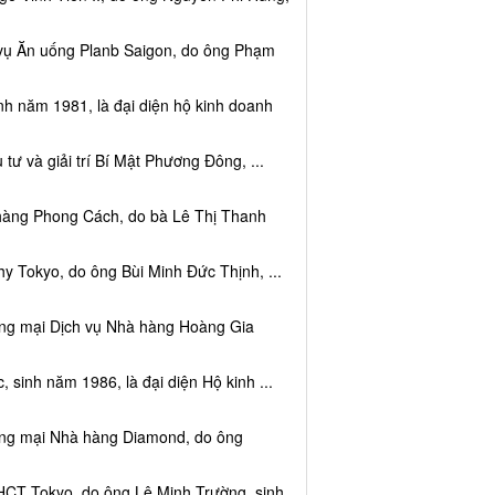
 vụ Ăn uống Planb Saigon, do ông Phạm
nh năm 1981, là đại diện hộ kinh doanh
tư và giải trí Bí Mật Phương Đông, ...
 hàng Phong Cách, do bà Lê Thị Thanh
y Tokyo, do ông Bùi Minh Đức Thịnh, ...
ơng mại Dịch vụ Nhà hàng Hoàng Gia
sinh năm 1986, là đại diện Hộ kinh ...
ơng mại Nhà hàng Diamond, do ông
HCT Tokyo, do ông Lê Minh Trường, sinh