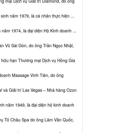
g mại Dịch vụ Giải trí Diamond, do ông
sinh năm 1979, là cá nhân thực hiện ...
 năm 1974, là đại diện Hộ Kinh doanh ...
àn Vũ Sài Gòn, do ông Trần Ngọc Nhật,
ệm hữu hạn Thương mại Dịch vụ Hồng Gia
 doanh Massage Vinh Tiên, do ông
V và Giải trí Las Vegas – Nhà hàng Ozon
inh năm 1949, là đại diện hộ kinh doanh
h vụ Tô Châu Spa do ông Lâm Văn Quốc,