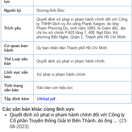
lực
Người ký
Dương Anh Đức
Quyết định xử phạt vi phạm hành chính đối với Công
ty TNHH Dịch vụ Ăn uống Planb Saigon, do ông
Trích yếu
Phạm Phương Du, sinh năm 1993, là Giám đốc, địa
chỉ trụ sở chính P.603 tầng 7, 40E Ngô Đức Kế,
phường Bến Nghé, Quận 1, Thành phố Hồ Chí Minh
Cơ quan ban
Ủy ban nhân dân Thành phố Hồ Chí Minh
hành
Thể Loại văn
Quyết định xử phạt vi phạm hành chính
bản
Lĩnh vực văn
Xử phạt vi phạm hành chính
bản
Tình trạng
Văn bản còn hiệu lực
văn bản
Tệp đính kèm
1464qd.pdf
Các văn bản khác cùng lĩnh vực
Quyết định xử phạt vi phạm hành chính đối với Công ty
Cổ phần Truyền thông Giải trí Bến Thành, do ông ...
(23-
06-2023)