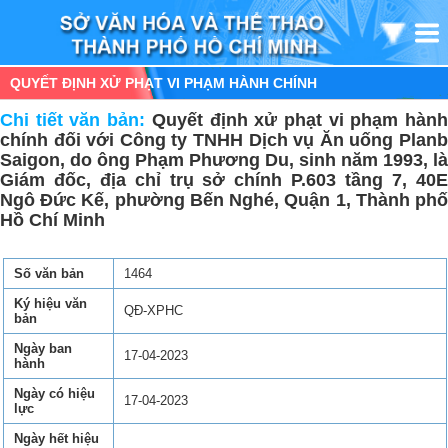
QUYẾT ĐỊNH XỬ PHẠT VI PHẠM HÀNH CHÍNH
Chi tiết văn bản:
Quyết định xử phạt vi phạm hàn
chính đối với Công ty TNHH Dịch vụ Ăn uống Planb
Saigon, do ông Phạm Phương Du, sinh năm 1993, là
Giám đốc, địa chỉ trụ sở chính P.603 tầng 7, 40E
Ngô Đức Kế, phường Bến Nghé, Quận 1, Thành phố
Hồ Chí Minh
Số văn bản
1464
Ký hiệu văn
QĐ-XPHC
bản
Ngày ban
17-04-2023
hành
Ngày có hiệu
17-04-2023
lực
Ngày hết hiệu