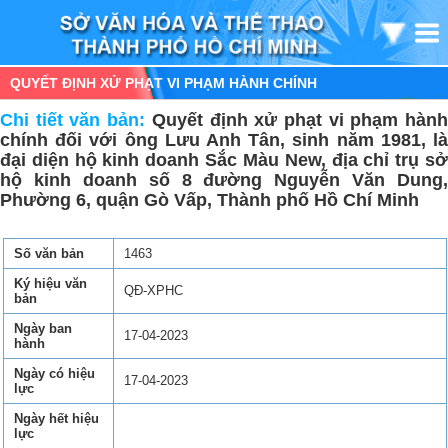
QUYẾT ĐỊNH XỬ PHẠT VI PHẠM HÀNH CHÍNH
Chi tiết văn bản:
Quyết định xử phạt vi phạm hàn
chính đối với ông Lưu Anh Tân, sinh năm 1981, là
đại diện hộ kinh doanh Sắc Màu New, địa chỉ trụ sở
hộ kinh doanh số 8 đường Nguyễn Văn Dung,
Phường 6, quận Gò Vấp, Thành phố Hồ Chí Minh
Số văn bản
1463
Ký hiệu văn
QĐ-XPHC
bản
Ngày ban
17-04-2023
hành
Ngày có hiệu
17-04-2023
lực
Ngày hết hiệu
lực