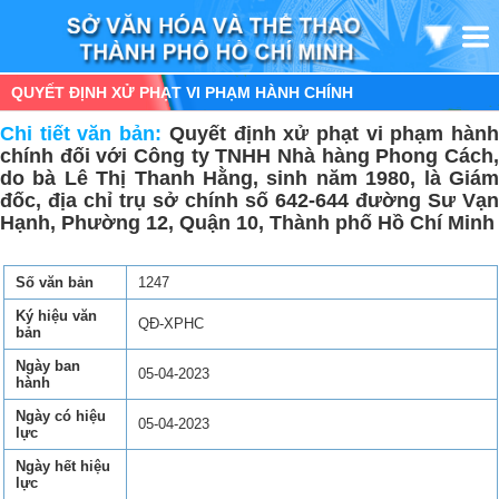
QUYẾT ĐỊNH XỬ PHẠT VI PHẠM HÀNH CHÍNH
Chi tiết văn bản:
Quyết định xử phạt vi phạm hàn
chính đối với Công ty TNHH Nhà hàng Phong Cách,
do bà Lê Thị Thanh Hằng, sinh năm 1980, là Giám
đốc, địa chỉ trụ sở chính số 642-644 đường Sư Vạn
Hạnh, Phường 12, Quận 10, Thành phố Hồ Chí Minh
Số văn bản
1247
Ký hiệu văn
QĐ-XPHC
bản
Ngày ban
05-04-2023
hành
Ngày có hiệu
05-04-2023
lực
Ngày hết hiệu
lực