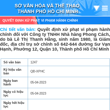
QUYẾT ĐỊNH XỬ PHẠT VI PHẠM HÀNH CHÍNH
Chi tiết văn bản:
Quyết định xử phạt vi phạm hàn
chính đối với Công ty TNHH Nhà hàng Phong Cách,
do bà Lê Thị Thanh Hằng, sinh năm 1980, là Giám
đốc, địa chỉ trụ sở chính số 642-644 đường Sư Vạn
Hạnh, Phường 12, Quận 10, Thành phố Hồ Chí Minh
Số văn bản
1247
Ký hiệu văn
QĐ-XPHC
bản
Ngày ban
05-04-2023
hành
Ngày có hiệu
05-04-2023
lực
Ngày hết hiệu
lực