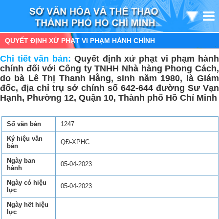
QUYẾT ĐỊNH XỬ PHẠT VI PHẠM HÀNH CHÍNH
Chi tiết văn bản:
Quyết định xử phạt vi phạm hàn
chính đối với Công ty TNHH Nhà hàng Phong Cách,
do bà Lê Thị Thanh Hằng, sinh năm 1980, là Giám
đốc, địa chỉ trụ sở chính số 642-644 đường Sư Vạn
Hạnh, Phường 12, Quận 10, Thành phố Hồ Chí Minh
Số văn bản
1247
Ký hiệu văn
QĐ-XPHC
bản
Ngày ban
05-04-2023
hành
Ngày có hiệu
05-04-2023
lực
Ngày hết hiệu
lực