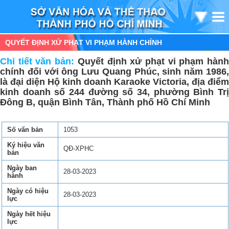
QUYẾT ĐỊNH XỬ PHẠT VI PHẠM HÀNH CHÍNH
Chi tiết văn bản:
Quyết định xử phạt vi phạm hàn
chính đối với ông Lưu Quang Phúc, sinh năm 1986,
là đại diện Hộ kinh doanh Karaoke Victoria, địa điểm
kinh doanh số 244 đường số 34, phường Bình Trị
Đông B, quận Bình Tân, Thành phố Hồ Chí Minh
Số văn bản
1053
Ký hiệu văn
QĐ-XPHC
bản
Ngày ban
28-03-2023
hành
Ngày có hiệu
28-03-2023
lực
Ngày hết hiệu
lực