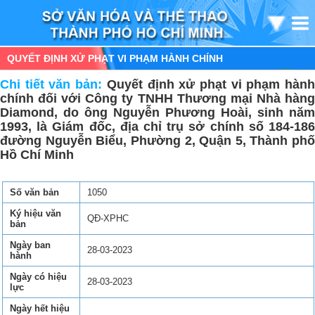
QUYẾT ĐỊNH XỬ PHẠT VI PHẠM HÀNH CHÍNH
Chi tiết văn bản:
Quyết định xử phạt vi phạm hàn
chính đối với Công ty TNHH Thương mại Nhà hàng
Diamond, do ông Nguyễn Phương Hoài, sinh năm
1993, là Giám đốc, địa chỉ trụ sở chính số 184-186
đường Nguyễn Biểu, Phường 2, Quận 5, Thành phố
Hồ Chí Minh
Số văn bản
1050
Ký hiệu văn
QĐ-XPHC
bản
Ngày ban
28-03-2023
hành
Ngày có hiệu
28-03-2023
lực
Ngày hết hiệu