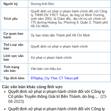
Người ký
Dương Anh Đức
Quyết định xử phạt vi phạm hành chính đối với Công
ty TNHH DV YHCT Tokyo, do ông Lê Minh Trường,
Trích yếu
sinh năm 2001, là Giám đốc, địa chỉ trụ sở chính số
775 đường Hoàng Sa, Phường 9, Quận 3, Thành phố
Hồ Chí Minh
Cơ quan ban
Ủy ban nhân dân Thành phố Hồ Chí Minh
hành
Thể Loại văn
Quyết định xử phạt vi phạm hành chính
bản
Lĩnh vực văn
Xử phạt vi phạm hành chính
bản
Tình trạng
Văn bản còn hiệu lực
văn bản
Tệp đính kèm
975qdxp_Cty Yhọc CT Tokyo.pdf
Các văn bản khác cùng lĩnh vực
Quyết định xử phạt vi phạm hành chính đối với Công ty
Cổ phần Truyền thông Giải trí Bến Thành, do ông ...
(23-
06-2023)
Quyết định xử phạt vi phạm hành chính đối với Công ty