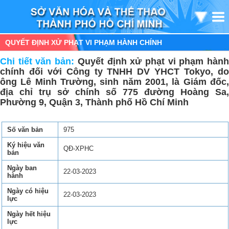
QUYẾT ĐỊNH XỬ PHẠT VI PHẠM HÀNH CHÍNH
Chi tiết văn bản:
Quyết định xử phạt vi phạm hàn
chính đối với Công ty TNHH DV YHCT Tokyo, do
ông Lê Minh Trường, sinh năm 2001, là Giám đốc,
địa chỉ trụ sở chính số 775 đường Hoàng Sa,
Phường 9, Quận 3, Thành phố Hồ Chí Minh
Số văn bản
975
Ký hiệu văn
QĐ-XPHC
bản
Ngày ban
22-03-2023
hành
Ngày có hiệu
22-03-2023
lực
Ngày hết hiệu
lực