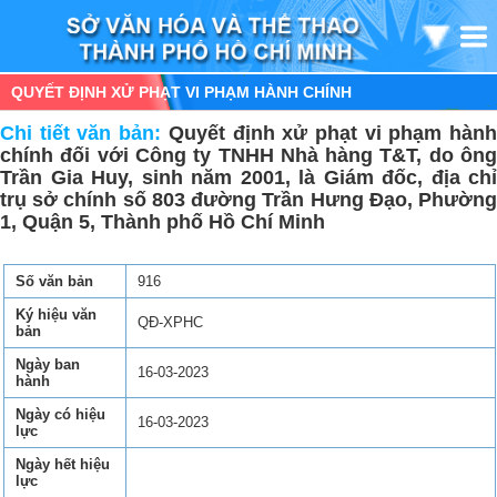
QUYẾT ĐỊNH XỬ PHẠT VI PHẠM HÀNH CHÍNH
Chi tiết văn bản:
Quyết định xử phạt vi phạm hàn
chính đối với Công ty TNHH Nhà hàng T&T, do ông
Trần Gia Huy, sinh năm 2001, là Giám đốc, địa chỉ
trụ sở chính số 803 đường Trần Hưng Đạo, Phường
1, Quận 5, Thành phố Hồ Chí Minh
Số văn bản
916
Ký hiệu văn
QĐ-XPHC
bản
Ngày ban
16-03-2023
hành
Ngày có hiệu
16-03-2023
lực
Ngày hết hiệu
lực