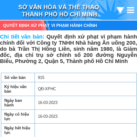
QUYẾT ĐỊNH XỬ PHẠT VI PHẠM HÀNH CHÍNH
Chi tiết văn bản:
Quyết định xử phạt vi phạm hàn
chính đối với Công ty TNHH Nhà hàng Ăn uống 200,
do bà Trần Thị Hồng Liên, sinh năm 1980, là Giám
đốc, địa chỉ trụ sở chính số 200 đường Nguyễn
Biểu, Phường 2, Quận 5, Thành phố Hồ Chí Minh
Số văn bản
915
Ký hiệu văn
QĐ-XPHC
bản
Ngày ban
16-03-2023
hành
Ngày có hiệu
16-03-2023
lực
Ngày hết hiệu
lực