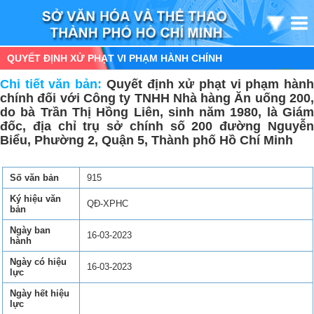
QUYẾT ĐỊNH XỬ PHẠT VI PHẠM HÀNH CHÍNH
Chi tiết văn bản:
Quyết định xử phạt vi phạm hàn
chính đối với Công ty TNHH Nhà hàng Ăn uống 200,
do bà Trần Thị Hồng Liên, sinh năm 1980, là Giám
đốc, địa chỉ trụ sở chính số 200 đường Nguyễn
Biểu, Phường 2, Quận 5, Thành phố Hồ Chí Minh
Số văn bản
915
Ký hiệu văn
QĐ-XPHC
bản
Ngày ban
16-03-2023
hành
Ngày có hiệu
16-03-2023
lực
Ngày hết hiệu
lực