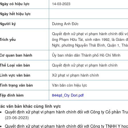
Ngày có hiệu lực
14-03-2023
Ngày hết hiệu lực
Người ký
Dương Anh Đức
Quyết định xử phạt vi phạm hành chính đối v
Trích yếu
ông Phạm Hữu Tài, sinh năm 1992, là Giám đố
Nghi, phường Nguyễn Thái Bình, Quận 1, Thà
Cơ quan ban hành
Ủy ban nhân dân Thành phố Hồ Chí Minh
Thể Loại văn bản
Quyết định xử phạt vi phạm hành chính
Lĩnh vực văn bản
Xử phạt vi phạm hành chính
Tình trạng văn bản
Văn bản còn hiệu lực
Tệp đính kèm
844qd_Cty Dori.pdf
ác văn bản khác cùng lĩnh vực
Quyết định xử phạt vi phạm hành chính đối với Công ty Cổ phần Truy
(23-06-2023)
Quyết định xử phạt vi phạm hành chính đối với Công ty TNHH Y họ