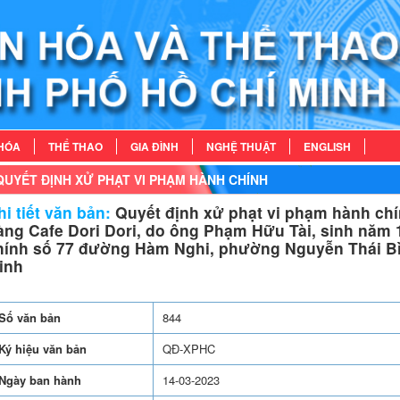
HÓA
THỂ THAO
GIA ĐÌNH
NGHỆ THUẬT
ENGLISH
QUYẾT ĐỊNH XỬ PHẠT VI PHẠM HÀNH CHÍNH
i tiết văn bản:
Quyết định xử phạt vi phạm hành chí
àng Cafe Dori Dori, do ông Phạm Hữu Tài, sinh năm 19
hính số 77 đường Hàm Nghi, phường Nguyễn Thái Bì
inh
Số văn bản
844
Ký hiệu văn bản
QĐ-XPHC
Ngày ban hành
14-03-2023