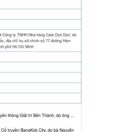
ới Công ty TNHH Nhà hàng Cafe Dori Dori, do
c, địa chỉ trụ sở chính số 77 đường Hàm
nh phố Hồ Chí Minh
ền thông Giải trí Bến Thành, do ông ...
c Cổ truyền BangKok City, do bà Nguyễn