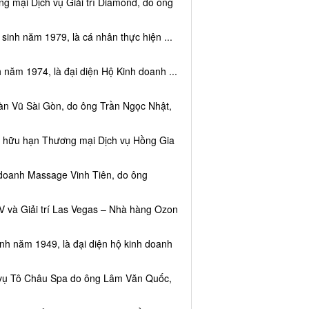
g mại Dịch vụ Giải trí Diamond, do ông
sinh năm 1979, là cá nhân thực hiện ...
 năm 1974, là đại diện Hộ Kinh doanh ...
àn Vũ Sài Gòn, do ông Trần Ngọc Nhật,
ệm hữu hạn Thương mại Dịch vụ Hồng Gia
 doanh Massage Vinh Tiên, do ông
V và Giải trí Las Vegas – Nhà hàng Ozon
inh năm 1949, là đại diện hộ kinh doanh
h vụ Tô Châu Spa do ông Lâm Văn Quốc,