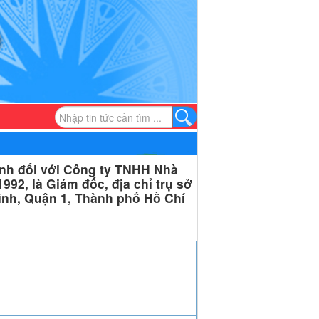
nh đối với Công ty TNHH Nhà
92, là Giám đốc, địa chỉ trụ sở
nh, Quận 1, Thành phố Hồ Chí