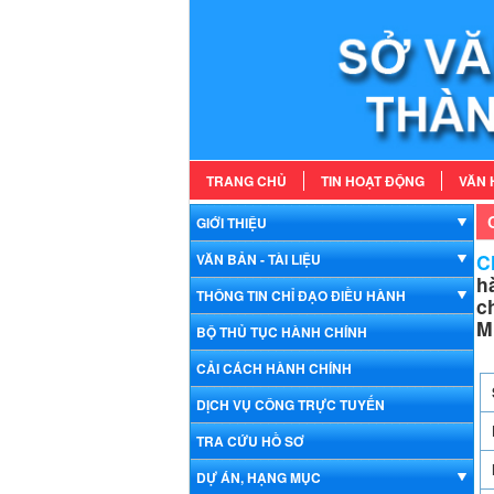
TRANG CHỦ
TIN HOẠT ĐỘNG
VĂN 
GIỚI THIỆU
Ch
VĂN BẢN - TÀI LIỆU
h
THÔNG TIN CHỈ ĐẠO ĐIỀU HÀNH
c
M
BỘ THỦ TỤC HÀNH CHÍNH
CẢI CÁCH HÀNH CHÍNH
DỊCH VỤ CÔNG TRỰC TUYẾN
TRA CỨU HỒ SƠ
DỰ ÁN, HẠNG MỤC