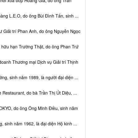
 hơi xoa bóp Hoàng Gia, do ông Trần
ng L.E.O, do ông Bùi Đình Tấn, sinh ...
ư Giải trí Phan Anh, do ông Nguyễn Ngọc
m hữu hạn Trường Thật, do ông Phan Trứ
doanh Thương mại Dịch vụ Giải trí Thịnh
g, sinh năm 1989, là người đại diện ...
Restaurant, do bà Trần Thị Út Diệu, ...
TOKYO, do ông Ông Minh Điều, sinh năm
 sinh năm 1962, là đại diện Hộ kinh ...