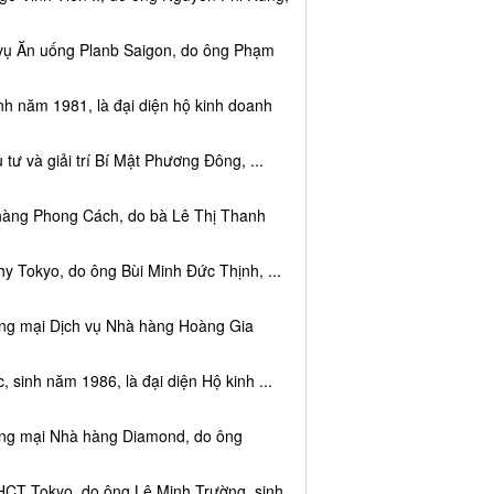
 vụ Ăn uống Planb Saigon, do ông Phạm
nh năm 1981, là đại diện hộ kinh doanh
tư và giải trí Bí Mật Phương Đông, ...
 hàng Phong Cách, do bà Lê Thị Thanh
y Tokyo, do ông Bùi Minh Đức Thịnh, ...
ơng mại Dịch vụ Nhà hàng Hoàng Gia
sinh năm 1986, là đại diện Hộ kinh ...
ơng mại Nhà hàng Diamond, do ông
HCT Tokyo, do ông Lê Minh Trường, sinh