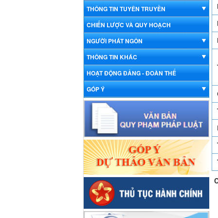
THÔNG TIN TUYÊN TRUYỀN
CHIẾN LƯỢC VÀ QUY HOẠCH
NGƯỜI PHÁT NGÔN
THÔNG TIN KHÁC
HOẠT ĐỘNG ĐẢNG - ĐOÀN THỂ
GÓP Ý
C