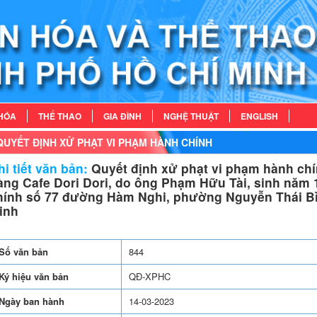
HÓA
THỂ THAO
GIA ĐÌNH
NGHỆ THUẬT
ENGLISH
QUYẾT ĐỊNH XỬ PHẠT VI PHẠM HÀNH CHÍNH
i tiết văn bản:
Quyết định xử phạt vi phạm hành chí
àng Cafe Dori Dori, do ông Phạm Hữu Tài, sinh năm 19
hính số 77 đường Hàm Nghi, phường Nguyễn Thái Bì
inh
Số văn bản
844
Ký hiệu văn bản
QĐ-XPHC
Ngày ban hành
14-03-2023