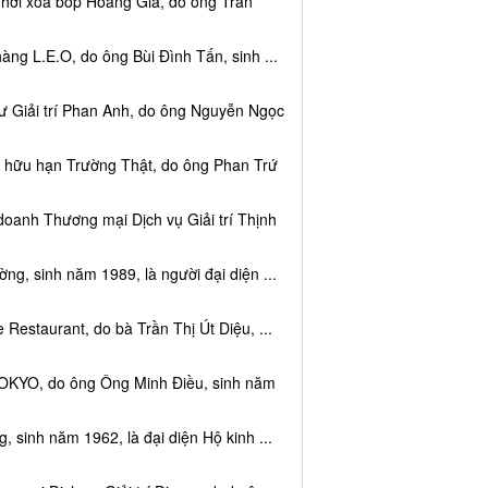
 hơi xoa bóp Hoàng Gia, do ông Trần
ng L.E.O, do ông Bùi Đình Tấn, sinh ...
ư Giải trí Phan Anh, do ông Nguyễn Ngọc
m hữu hạn Trường Thật, do ông Phan Trứ
doanh Thương mại Dịch vụ Giải trí Thịnh
g, sinh năm 1989, là người đại diện ...
Restaurant, do bà Trần Thị Út Diệu, ...
TOKYO, do ông Ông Minh Điều, sinh năm
 sinh năm 1962, là đại diện Hộ kinh ...