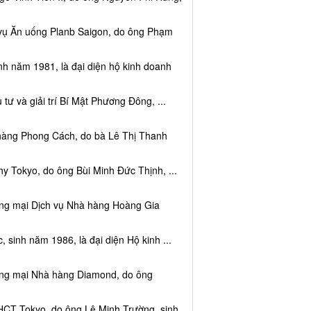
 vụ Ăn uống Planb Saigon, do ông Phạm
nh năm 1981, là đại diện hộ kinh doanh
tư và giải trí Bí Mật Phương Đông, ...
 hàng Phong Cách, do bà Lê Thị Thanh
y Tokyo, do ông Bùi Minh Đức Thịnh, ...
ơng mại Dịch vụ Nhà hàng Hoàng Gia
sinh năm 1986, là đại diện Hộ kinh ...
ơng mại Nhà hàng Diamond, do ông
HCT Tokyo, do ông Lê Minh Trường, sinh