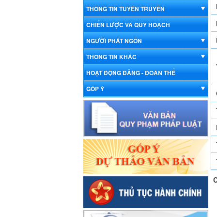
THÔNG TIN TUYÊN TRUYỀN
CHIẾN LƯỢC VÀ QUY HOẠCH
NGƯỜI PHÁT NGÔN
THÔNG TIN KHÁC
HOẠT ĐỘNG ĐẢNG - ĐOÀN THỂ
GÓP Ý
C