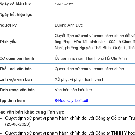
Ngày có hiệu lực
14-03-2023
Ngày hết hiệu lực
Người ký
Dương Anh Đức
Quyết định xử phạt vi phạm hành chính đối v
Trích yếu
ông Phạm Hữu Tài, sinh năm 1992, là Giám đố
Nghi, phường Nguyễn Thái Bình, Quận 1, Thà
Cơ quan ban hành
Ủy ban nhân dân Thành phố Hồ Chí Minh
Thể Loại văn bản
Quyết định xử phạt vi phạm hành chính
Lĩnh vực văn bản
Xử phạt vi phạm hành chính
Tình trạng văn bản
Văn bản còn hiệu lực
Tệp đính kèm
844qd_Cty Dori.pdf
ác văn bản khác cùng lĩnh vực
Quyết định xử phạt vi phạm hành chính đối với Công ty Cổ phần Truy
(23-06-2023)
Quyết định xử phạt vi phạm hành chính đối với Công ty TNHH Y họ