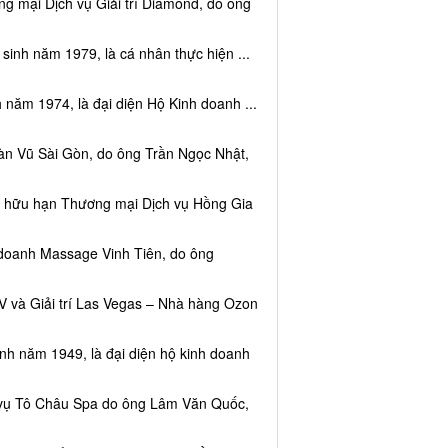
g mại Dịch vụ Giải trí Diamond, do ông
sinh năm 1979, là cá nhân thực hiện ...
 năm 1974, là đại diện Hộ Kinh doanh ...
àn Vũ Sài Gòn, do ông Trần Ngọc Nhật,
ệm hữu hạn Thương mại Dịch vụ Hồng Gia
 doanh Massage Vinh Tiên, do ông
V và Giải trí Las Vegas – Nhà hàng Ozon
inh năm 1949, là đại diện hộ kinh doanh
h vụ Tô Châu Spa do ông Lâm Văn Quốc,