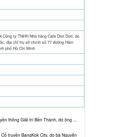
ới Công ty TNHH Nhà hàng Cafe Dori Dori, do
c, địa chỉ trụ sở chính số 77 đường Hàm
nh phố Hồ Chí Minh
ền thông Giải trí Bến Thành, do ông ...
c Cổ truyền BangKok City, do bà Nguyễn