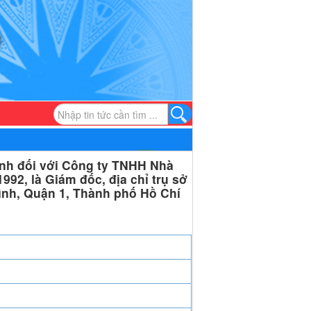
nh đối với Công ty TNHH Nhà
92, là Giám đốc, địa chỉ trụ sở
nh, Quận 1, Thành phố Hồ Chí