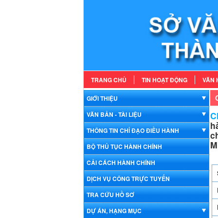
TRANG CHỦ
TIN HOẠT ĐỘNG
VĂN 
GIỚI THIỆU
Ch
VĂN BẢN - TÀI LIỆU
h
THÔNG TIN CHỈ ĐẠO ĐIỀU HÀNH
c
M
BỘ THỦ TỤC HÀNH CHÍNH
CẢI CÁCH HÀNH CHÍNH
DỊCH VỤ CÔNG TRỰC TUYẾN
TRA CỨU HỒ SƠ
DỰ ÁN, HẠNG MỤC