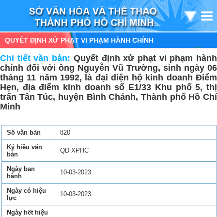
QUYẾT ĐỊNH XỬ PHẠT VI PHẠM HÀNH CHÍNH
Chi tiết văn bản:
Quyết định xử phạt vi phạm hàn
chính đối với ông Nguyễn Vũ Trường, sinh ngày 06
tháng 11 năm 1992, là đại diện hộ kinh doanh Điểm
Hẹn, địa điểm kinh doanh số E1/33 Khu phố 5, thị
trấn Tân Túc, huyện Bình Chánh, Thành phố Hồ Chí
Minh
Số văn bản
820
Ký hiệu văn
QĐ-XPHC
bản
Ngày ban
10-03-2023
hành
Ngày có hiệu
10-03-2023
lực
Ngày hết hiệu