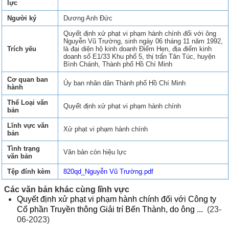
lực
Người ký
Dương Anh Đức
Quyết định xử phạt vi phạm hành chính đối với ông
Nguyễn Vũ Trường, sinh ngày 06 tháng 11 năm 1992,
Trích yếu
là đại diện hộ kinh doanh Điểm Hẹn, địa điểm kinh
doanh số E1/33 Khu phố 5, thị trấn Tân Túc, huyện
Bình Chánh, Thành phố Hồ Chí Minh
Cơ quan ban
Ủy ban nhân dân Thành phố Hồ Chí Minh
hành
Thể Loại văn
Quyết định xử phạt vi phạm hành chính
bản
Lĩnh vực văn
Xử phạt vi phạm hành chính
bản
Tình trạng
Văn bản còn hiệu lực
văn bản
Tệp đính kèm
820qd_Nguyễn Vũ Trường.pdf
Các văn bản khác cùng lĩnh vực
Quyết định xử phạt vi phạm hành chính đối với Công ty
Cổ phần Truyền thông Giải trí Bến Thành, do ông ...
(23-
06-2023)