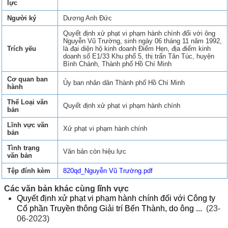
lực
Người ký
Dương Anh Đức
Quyết định xử phạt vi phạm hành chính đối với ông
Nguyễn Vũ Trường, sinh ngày 06 tháng 11 năm 1992,
Trích yếu
là đại diện hộ kinh doanh Điểm Hẹn, địa điểm kinh
doanh số E1/33 Khu phố 5, thị trấn Tân Túc, huyện
Bình Chánh, Thành phố Hồ Chí Minh
Cơ quan ban
Ủy ban nhân dân Thành phố Hồ Chí Minh
hành
Thể Loại văn
Quyết định xử phạt vi phạm hành chính
bản
Lĩnh vực văn
Xử phạt vi phạm hành chính
bản
Tình trạng
Văn bản còn hiệu lực
văn bản
Tệp đính kèm
820qd_Nguyễn Vũ Trường.pdf
Các văn bản khác cùng lĩnh vực
Quyết định xử phạt vi phạm hành chính đối với Công ty
Cổ phần Truyền thông Giải trí Bến Thành, do ông ...
(23-
06-2023)