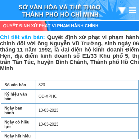
QUYẾT ĐỊNH XỬ PHẠT VI PHẠM HÀNH CHÍNH
Chi tiết văn bản:
Quyết định xử phạt vi phạm hàn
chính đối với ông Nguyễn Vũ Trường, sinh ngày 06
tháng 11 năm 1992, là đại diện hộ kinh doanh Điểm
Hẹn, địa điểm kinh doanh số E1/33 Khu phố 5, thị
trấn Tân Túc, huyện Bình Chánh, Thành phố Hồ Chí
Minh
Số văn bản
820
Ký hiệu văn
QĐ-XPHC
bản
Ngày ban
10-03-2023
hành
Ngày có hiệu
10-03-2023
lực
Ngày hết hiệu