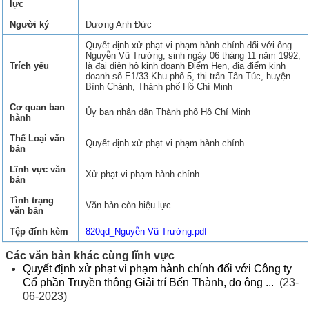
lực
Người ký
Dương Anh Đức
Quyết định xử phạt vi phạm hành chính đối với ông
Nguyễn Vũ Trường, sinh ngày 06 tháng 11 năm 1992,
Trích yếu
là đại diện hộ kinh doanh Điểm Hẹn, địa điểm kinh
doanh số E1/33 Khu phố 5, thị trấn Tân Túc, huyện
Bình Chánh, Thành phố Hồ Chí Minh
Cơ quan ban
Ủy ban nhân dân Thành phố Hồ Chí Minh
hành
Thể Loại văn
Quyết định xử phạt vi phạm hành chính
bản
Lĩnh vực văn
Xử phạt vi phạm hành chính
bản
Tình trạng
Văn bản còn hiệu lực
văn bản
Tệp đính kèm
820qd_Nguyễn Vũ Trường.pdf
Các văn bản khác cùng lĩnh vực
Quyết định xử phạt vi phạm hành chính đối với Công ty
Cổ phần Truyền thông Giải trí Bến Thành, do ông ...
(23-
06-2023)