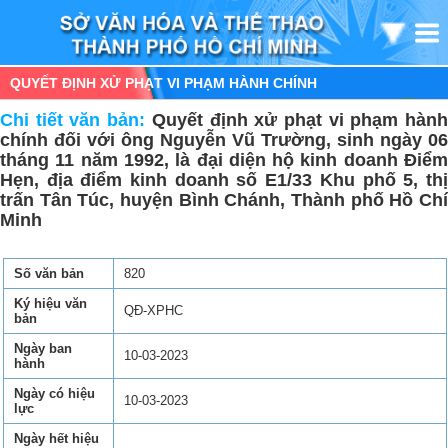
QUYẾT ĐỊNH XỬ PHẠT VI PHẠM HÀNH CHÍNH
Chi tiết văn bản:
Quyết định xử phạt vi phạm hàn
chính đối với ông Nguyễn Vũ Trường, sinh ngày 06
tháng 11 năm 1992, là đại diện hộ kinh doanh Điểm
Hẹn, địa điểm kinh doanh số E1/33 Khu phố 5, thị
trấn Tân Túc, huyện Bình Chánh, Thành phố Hồ Chí
Minh
Số văn bản
820
Ký hiệu văn
QĐ-XPHC
bản
Ngày ban
10-03-2023
hành
Ngày có hiệu
10-03-2023
lực
Ngày hết hiệu