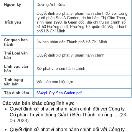
Người ký
Dương Anh Đức
Quyết định xử phạt vi phạm hành chính đối với Công
ty cổ phần Sea A Garden, do bà Lâm Thị Cẩm Thoa,
Trích yếu
sinh năm 1990, là Giám đốc, địa chỉ trụ sở chính số
51-53 Đường số 3, Phường 10, quận Gò Vấp, Thành
phố Hồ Chí Minh
Cơ quan ban
Ủy ban nhân dân Thành phố Hồ Chí Minh
hành
Thể Loại văn
Quyết định xử phạt vi phạm hành chính
bản
Lĩnh vực văn
Xử phạt vi phạm hành chính
bản
Tình trạng
Văn bản còn hiệu lực
văn bản
Tệp đính kèm
664qd_Cty Sea Gaden.pdf
Các văn bản khác cùng lĩnh vực
Quyết định xử phạt vi phạm hành chính đối với Công ty
Cổ phần Truyền thông Giải trí Bến Thành, do ông ...
(23-
06-2023)
Quyết định xử phạt vi phạm hành chính đối với Công ty