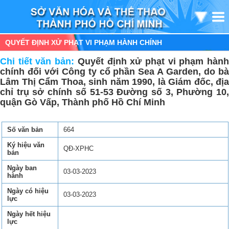
QUYẾT ĐỊNH XỬ PHẠT VI PHẠM HÀNH CHÍNH
Chi tiết văn bản:
Quyết định xử phạt vi phạm hàn
chính đối với Công ty cổ phần Sea A Garden, do bà
Lâm Thị Cẩm Thoa, sinh năm 1990, là Giám đốc, địa
chỉ trụ sở chính số 51-53 Đường số 3, Phường 10,
quận Gò Vấp, Thành phố Hồ Chí Minh
Số văn bản
664
Ký hiệu văn
QĐ-XPHC
bản
Ngày ban
03-03-2023
hành
Ngày có hiệu
03-03-2023
lực
Ngày hết hiệu
lực