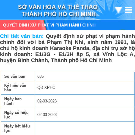
QUYẾT ĐỊNH XỬ PHẠT VI PHẠM HÀNH CHÍNH
Chi tiết văn bản:
Quyết định xử phạt vi phạm hàn
chính đối với bà Phạm Thị Nhi, sinh năm 1991, là
chủ hộ kinh doanh Karaoke Panda, địa chỉ trụ sở hộ
kinh doanh: E1/3G - E1/3H ấp 5, xã Vĩnh Lộc A,
huyện Bình Chánh, Thành phố Hồ Chí Minh
Số văn bản
635
Ký hiệu văn
QĐ-XPHC
bản
Ngày ban
02-03-2023
hành
Ngày có hiệu
02-03-2023
lực
Ngày hết hiệu
lực