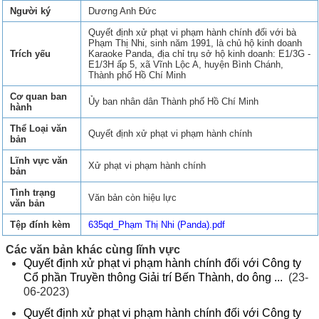
Người ký
Dương Anh Đức
Quyết định xử phạt vi phạm hành chính đối với bà
Phạm Thị Nhi, sinh năm 1991, là chủ hộ kinh doanh
Trích yếu
Karaoke Panda, địa chỉ trụ sở hộ kinh doanh: E1/3G -
E1/3H ấp 5, xã Vĩnh Lộc A, huyện Bình Chánh,
Thành phố Hồ Chí Minh
Cơ quan ban
Ủy ban nhân dân Thành phố Hồ Chí Minh
hành
Thể Loại văn
Quyết định xử phạt vi phạm hành chính
bản
Lĩnh vực văn
Xử phạt vi phạm hành chính
bản
Tình trạng
Văn bản còn hiệu lực
văn bản
Tệp đính kèm
635qd_Phạm Thị Nhi (Panda).pdf
Các văn bản khác cùng lĩnh vực
Quyết định xử phạt vi phạm hành chính đối với Công ty
Cổ phần Truyền thông Giải trí Bến Thành, do ông ...
(23-
06-2023)
Quyết định xử phạt vi phạm hành chính đối với Công ty