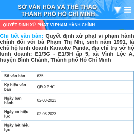
QUYẾT ĐỊNH XỬ PHẠT VI PHẠM HÀNH CHÍNH
Chi tiết văn bản:
Quyết định xử phạt vi phạm hàn
chính đối với bà Phạm Thị Nhi, sinh năm 1991, là
chủ hộ kinh doanh Karaoke Panda, địa chỉ trụ sở hộ
kinh doanh: E1/3G - E1/3H ấp 5, xã Vĩnh Lộc A,
huyện Bình Chánh, Thành phố Hồ Chí Minh
Số văn bản
635
Ký hiệu văn
QĐ-XPHC
bản
Ngày ban
02-03-2023
hành
Ngày có hiệu
02-03-2023
lực
Ngày hết hiệu
lực