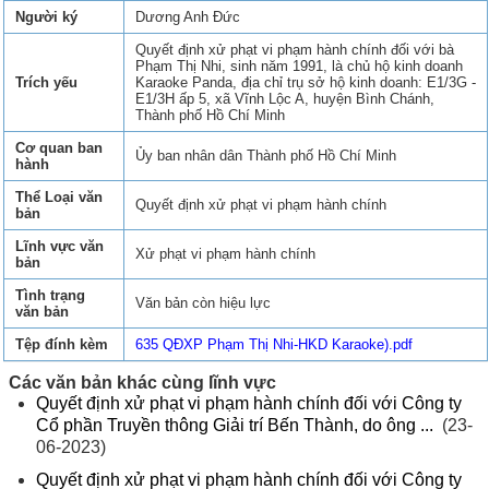
Người ký
Dương Anh Đức
Quyết định xử phạt vi phạm hành chính đối với bà
Phạm Thị Nhi, sinh năm 1991, là chủ hộ kinh doanh
Trích yếu
Karaoke Panda, địa chỉ trụ sở hộ kinh doanh: E1/3G -
E1/3H ấp 5, xã Vĩnh Lộc A, huyện Bình Chánh,
Thành phố Hồ Chí Minh
Cơ quan ban
Ủy ban nhân dân Thành phố Hồ Chí Minh
hành
Thể Loại văn
Quyết định xử phạt vi phạm hành chính
bản
Lĩnh vực văn
Xử phạt vi phạm hành chính
bản
Tình trạng
Văn bản còn hiệu lực
văn bản
Tệp đính kèm
635 QĐXP Phạm Thị Nhi-HKD Karaoke).pdf
Các văn bản khác cùng lĩnh vực
Quyết định xử phạt vi phạm hành chính đối với Công ty
Cổ phần Truyền thông Giải trí Bến Thành, do ông ...
(23-
06-2023)
Quyết định xử phạt vi phạm hành chính đối với Công ty