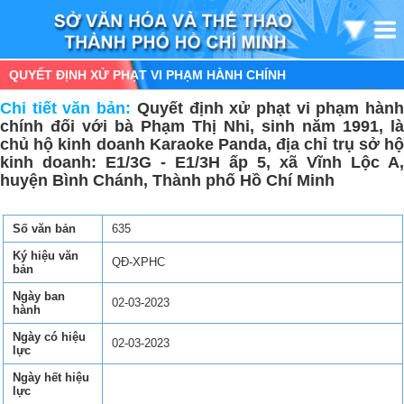
QUYẾT ĐỊNH XỬ PHẠT VI PHẠM HÀNH CHÍNH
Chi tiết văn bản:
Quyết định xử phạt vi phạm hàn
chính đối với bà Phạm Thị Nhi, sinh năm 1991, là
chủ hộ kinh doanh Karaoke Panda, địa chỉ trụ sở hộ
kinh doanh: E1/3G - E1/3H ấp 5, xã Vĩnh Lộc A,
huyện Bình Chánh, Thành phố Hồ Chí Minh
Số văn bản
635
Ký hiệu văn
QĐ-XPHC
bản
Ngày ban
02-03-2023
hành
Ngày có hiệu
02-03-2023
lực
Ngày hết hiệu
lực