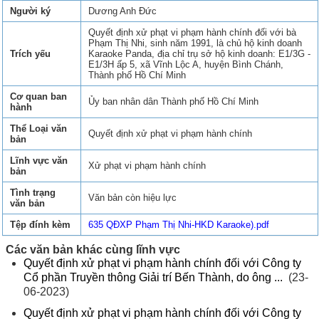
Người ký
Dương Anh Đức
Quyết định xử phạt vi phạm hành chính đối với bà
Phạm Thị Nhi, sinh năm 1991, là chủ hộ kinh doanh
Trích yếu
Karaoke Panda, địa chỉ trụ sở hộ kinh doanh: E1/3G -
E1/3H ấp 5, xã Vĩnh Lộc A, huyện Bình Chánh,
Thành phố Hồ Chí Minh
Cơ quan ban
Ủy ban nhân dân Thành phố Hồ Chí Minh
hành
Thể Loại văn
Quyết định xử phạt vi phạm hành chính
bản
Lĩnh vực văn
Xử phạt vi phạm hành chính
bản
Tình trạng
Văn bản còn hiệu lực
văn bản
Tệp đính kèm
635 QĐXP Phạm Thị Nhi-HKD Karaoke).pdf
Các văn bản khác cùng lĩnh vực
Quyết định xử phạt vi phạm hành chính đối với Công ty
Cổ phần Truyền thông Giải trí Bến Thành, do ông ...
(23-
06-2023)
Quyết định xử phạt vi phạm hành chính đối với Công ty