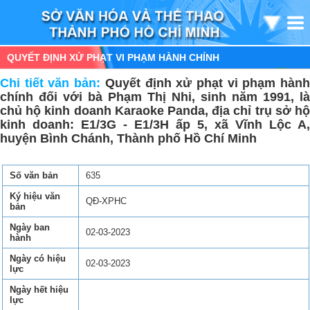
QUYẾT ĐỊNH XỬ PHẠT VI PHẠM HÀNH CHÍNH
Chi tiết văn bản:
Quyết định xử phạt vi phạm hàn
chính đối với bà Phạm Thị Nhi, sinh năm 1991, là
chủ hộ kinh doanh Karaoke Panda, địa chỉ trụ sở hộ
kinh doanh: E1/3G - E1/3H ấp 5, xã Vĩnh Lộc A,
huyện Bình Chánh, Thành phố Hồ Chí Minh
Số văn bản
635
Ký hiệu văn
QĐ-XPHC
bản
Ngày ban
02-03-2023
hành
Ngày có hiệu
02-03-2023
lực
Ngày hết hiệu
lực