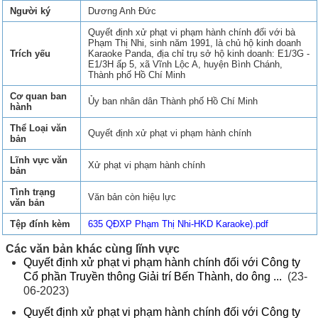
Người ký
Dương Anh Đức
Quyết định xử phạt vi phạm hành chính đối với bà
Phạm Thị Nhi, sinh năm 1991, là chủ hộ kinh doanh
Trích yếu
Karaoke Panda, địa chỉ trụ sở hộ kinh doanh: E1/3G -
E1/3H ấp 5, xã Vĩnh Lộc A, huyện Bình Chánh,
Thành phố Hồ Chí Minh
Cơ quan ban
Ủy ban nhân dân Thành phố Hồ Chí Minh
hành
Thể Loại văn
Quyết định xử phạt vi phạm hành chính
bản
Lĩnh vực văn
Xử phạt vi phạm hành chính
bản
Tình trạng
Văn bản còn hiệu lực
văn bản
Tệp đính kèm
635 QĐXP Phạm Thị Nhi-HKD Karaoke).pdf
Các văn bản khác cùng lĩnh vực
Quyết định xử phạt vi phạm hành chính đối với Công ty
Cổ phần Truyền thông Giải trí Bến Thành, do ông ...
(23-
06-2023)
Quyết định xử phạt vi phạm hành chính đối với Công ty