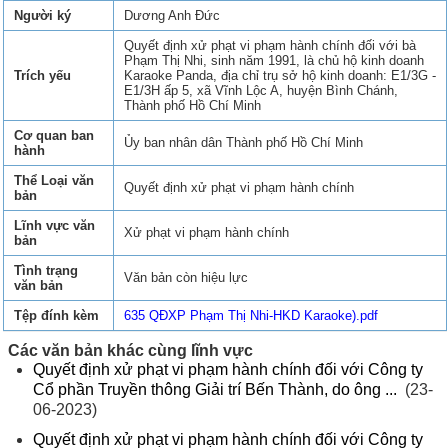
Người ký
Dương Anh Đức
Quyết định xử phạt vi phạm hành chính đối với bà
Phạm Thị Nhi, sinh năm 1991, là chủ hộ kinh doanh
Trích yếu
Karaoke Panda, địa chỉ trụ sở hộ kinh doanh: E1/3G -
E1/3H ấp 5, xã Vĩnh Lộc A, huyện Bình Chánh,
Thành phố Hồ Chí Minh
Cơ quan ban
Ủy ban nhân dân Thành phố Hồ Chí Minh
hành
Thể Loại văn
Quyết định xử phạt vi phạm hành chính
bản
Lĩnh vực văn
Xử phạt vi phạm hành chính
bản
Tình trạng
Văn bản còn hiệu lực
văn bản
Tệp đính kèm
635 QĐXP Phạm Thị Nhi-HKD Karaoke).pdf
Các văn bản khác cùng lĩnh vực
Quyết định xử phạt vi phạm hành chính đối với Công ty
Cổ phần Truyền thông Giải trí Bến Thành, do ông ...
(23-
06-2023)
Quyết định xử phạt vi phạm hành chính đối với Công ty