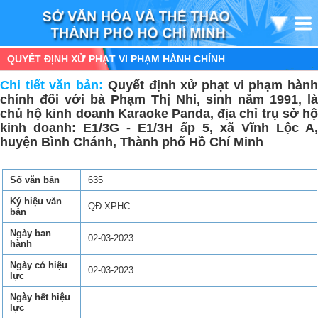
QUYẾT ĐỊNH XỬ PHẠT VI PHẠM HÀNH CHÍNH
Chi tiết văn bản:
Quyết định xử phạt vi phạm hàn
chính đối với bà Phạm Thị Nhi, sinh năm 1991, là
chủ hộ kinh doanh Karaoke Panda, địa chỉ trụ sở hộ
kinh doanh: E1/3G - E1/3H ấp 5, xã Vĩnh Lộc A,
huyện Bình Chánh, Thành phố Hồ Chí Minh
Số văn bản
635
Ký hiệu văn
QĐ-XPHC
bản
Ngày ban
02-03-2023
hành
Ngày có hiệu
02-03-2023
lực
Ngày hết hiệu
lực