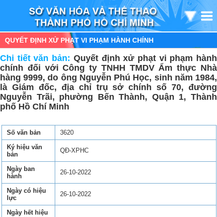
QUYẾT ĐỊNH XỬ PHẠT VI PHẠM HÀNH CHÍNH
Chi tiết văn bản:
Quyết định xử phạt vi phạm hàn
chính đối với Công ty TNHH TMDV Ẩm thực Nhà
hàng 9999, do ông Nguyễn Phú Học, sinh năm 1984,
là Giám đốc, địa chỉ trụ sở chính số 70, đường
Nguyễn Trãi, phường Bến Thành, Quận 1, Thành
phố Hồ Chí Minh
Số văn bản
3620
Ký hiệu văn
QĐ-XPHC
bản
Ngày ban
26-10-2022
hành
Ngày có hiệu
26-10-2022
lực
Ngày hết hiệu