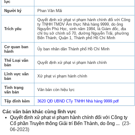
lực
Người ký
Phan Văn Mãi
Quyết định xử phạt vi phạm hành chính đối với Công
ty TNHH TMDV Ẩm thực Nhà hàng 9999, do ông
Trích yếu
Nguyễn Phú Học, sinh năm 1984, là Giám đốc, địa
chỉ trụ sở chính số 70, đường Nguyễn Trãi, phường
Bến Thành, Quận 1, Thành phố Hồ Chí Minh
Cơ quan ban
Ủy ban nhân dân Thành phố Hồ Chí Minh
hành
Thể Loại văn
Quyết định xử phạt vi phạm hành chính
bản
Lĩnh vực văn
Xử phạt vi phạm hành chính
bản
Tình trạng
Văn bản còn hiệu lực
văn bản
Tệp đính kèm
3620 QĐ UBND CTy TNHH Nhà hàng 9999.pdf
Các văn bản khác cùng lĩnh vực
Quyết định xử phạt vi phạm hành chính đối với Công ty
Cổ phần Truyền thông Giải trí Bến Thành, do ông ...
(23-
06-2023)